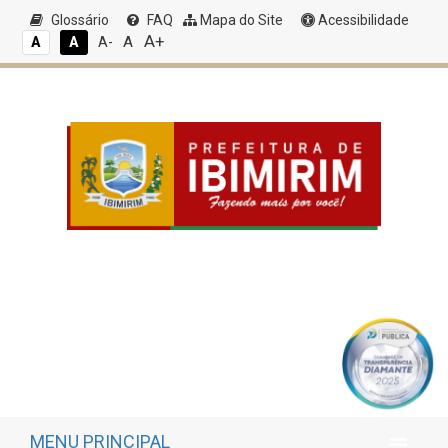
Glossário
FAQ
Mapa do Site
Acessibilidade
A+
A
A
A
A-
MENU PRINCIPAL