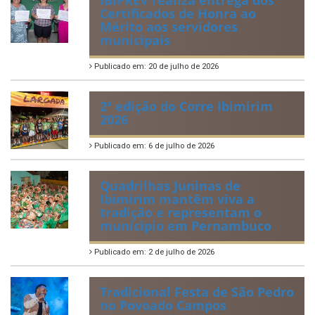
Certificados de Honra ao
Mérito aos servidores
municipais
Publicado em: 20 de julho de 2026
2ª edição do Corre Ibimirim
2026
Publicado em: 6 de julho de 2026
Quadrilhas Juninas de
Ibimirim mantêm viva a
tradição e representam o
munícipio em Pernambuco
Publicado em: 2 de julho de 2026
Tradicional Festa de São Pedro
no Povoado Campos