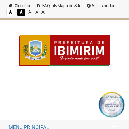
Glossário
FAQ
Mapa do Site
Acessibilidade
A+
A
A
A
A-
MENU PRINCIPAL