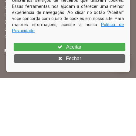
Utilizamos serviços de terceiros que utilizam cookies.
Serviço de Informação ao Cidadão – SIC
Essas ferramentas nos ajudam a oferecer uma melhor
Chefe de Gabinete
experiência de navegação. Ao clicar no botão “Aceitar”
Procuradoria Geral
você concorda com o uso de cookies em nosso site. Para
Órgão de Controle Interno
maiores informações, acesse a nossa
Política de
Organograma
Privacidade
.
Comissão Permanente de Licitação – CPL
Aceitar
CURTA NOSSA FAN PAGE
Fechar
© Copyright 2026 Prefeitura Municipal de Ibimirim | Todos os
direitos reservados