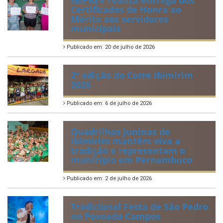
Certificados de Honra ao
Mérito aos servidores
municipais
Publicado em: 20 de julho de 2026
2ª edição do Corre Ibimirim
2026
Publicado em: 6 de julho de 2026
Quadrilhas Juninas de
Ibimirim mantêm viva a
tradição e representam o
munícipio em Pernambuco
Publicado em: 2 de julho de 2026
Tradicional Festa de São Pedro
no Povoado Campos