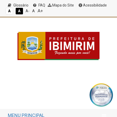
Glossário
FAQ
Mapa do Site
Acessibilidade
A+
A
A
A
A-
MENU PRINCIPAL