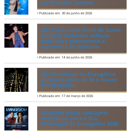
no Povoado Campos
Publicado em: 30 de junho de 2026
88ª Tradicional Festa de Santo
Antônio fortalece cultura,
tradição e movimenta a
economia de Ibimirim
Publicado em: 14 de junho de 2026
Dia Municipal do Evangélico
promete noite de fé e louvor
em Ibimirim
Publicado em: 17 de março de 2026
Ibimirim inicia contagem
regressiva para o Dia
Municipal do Evangélico 2026