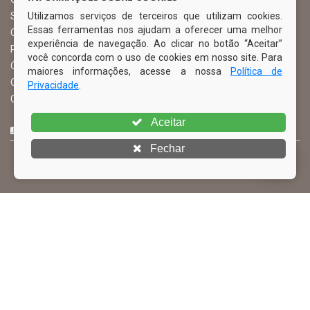
Utilizamos serviços de terceiros que utilizam cookies.
Serviço de Informação ao Cidadão – SIC
Essas ferramentas nos ajudam a oferecer uma melhor
Chefe de Gabinete
experiência de navegação. Ao clicar no botão “Aceitar”
Procuradoria Geral
você concorda com o uso de cookies em nosso site. Para
Órgão de Controle Interno
maiores informações, acesse a nossa
Política de
Organograma
Privacidade
.
Comissão Permanente de Licitação – CPL
Aceitar
CURTA NOSSA FAN PAGE
Fechar
© Copyright 2026 Prefeitura Municipal de Ibimirim | Todos os
direitos reservados