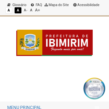
Glossário
FAQ
Mapa do Site
Acessibilidade
A+
A
A
A
A-
MENU PRINCIPAL