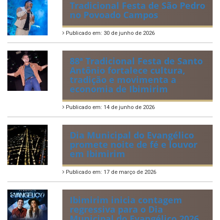
Tradicional Festa de São Pedro
no Povoado Campos
Publicado em: 30 de junho de 2026
88ª Tradicional Festa de Santo
Antônio fortalece cultura,
tradição e movimenta a
economia de Ibimirim
Publicado em: 14 de junho de 2026
Dia Municipal do Evangélico
promete noite de fé e louvor
em Ibimirim
Publicado em: 17 de março de 2026
Ibimirim inicia contagem
regressiva para o Dia
Municipal do Evangélico 2026