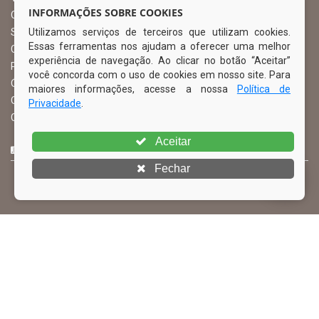
INFORMAÇÕES SOBRE COOKIES
Ouvidoria Municipal
Utilizamos serviços de terceiros que utilizam cookies.
Serviço de Informação ao Cidadão – SIC
Essas ferramentas nos ajudam a oferecer uma melhor
Chefe de Gabinete
experiência de navegação. Ao clicar no botão “Aceitar”
Procuradoria Geral
você concorda com o uso de cookies em nosso site. Para
Órgão de Controle Interno
maiores informações, acesse a nossa
Política de
Organograma
Privacidade
.
Comissão Permanente de Licitação – CPL
Aceitar
CURTA NOSSA FAN PAGE
Fechar
© Copyright 2026 Prefeitura Municipal de Ibimirim | Todos os