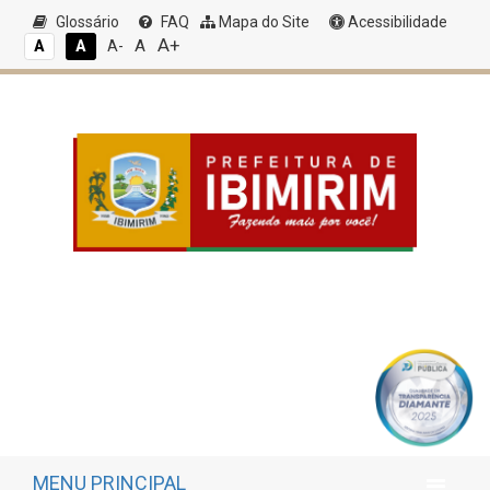
Glossário
FAQ
Mapa do Site
Acessibilidade
A+
A
A
A
A-
MENU PRINCIPAL