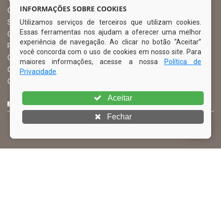
INFORMAÇÕES SOBRE COOKIES
Ouvidoria Municipal
Utilizamos serviços de terceiros que utilizam cookies.
Serviço de Informação ao Cidadão – SIC
Essas ferramentas nos ajudam a oferecer uma melhor
Chefe de Gabinete
experiência de navegação. Ao clicar no botão “Aceitar”
Procuradoria Geral
você concorda com o uso de cookies em nosso site. Para
Órgão de Controle Interno
maiores informações, acesse a nossa
Política de
Organograma
Privacidade
.
Comissão Permanente de Licitação – CPL
Aceitar
CURTA NOSSA FAN PAGE
Fechar
© Copyright 2026 Prefeitura Municipal de Ibimirim | Todos os