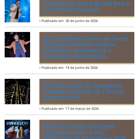
Tradicional Festa de São Pedro
no Povoado Campos
Publicado em: 30 de junho de 2026
88ª Tradicional Festa de Santo
Antônio fortalece cultura,
tradição e movimenta a
economia de Ibimirim
Publicado em: 14 de junho de 2026
Dia Municipal do Evangélico
promete noite de fé e louvor
em Ibimirim
Publicado em: 17 de março de 2026
Ibimirim inicia contagem
regressiva para o Dia
Municipal do Evangélico 2026