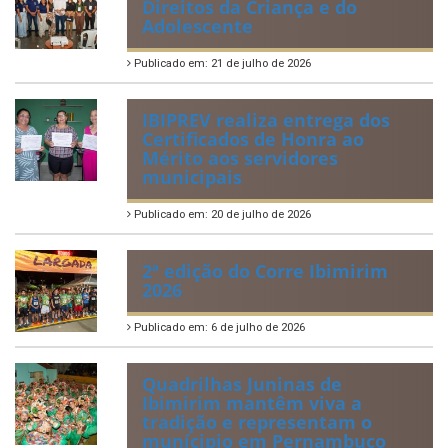
Direitos da Criança e do
Adolescente
Publicado em: 21 de julho de 2026
IBIPREV realiza entrega dos
Certificados de Honra ao
Mérito aos servidores
municipais
Publicado em: 20 de julho de 2026
2ª edição do Corre Ibimirim
2026
Publicado em: 6 de julho de 2026
Quadrilhas Juninas de
Ibimirim mantêm viva a
tradição e representam o
munícipio em Pernambuco