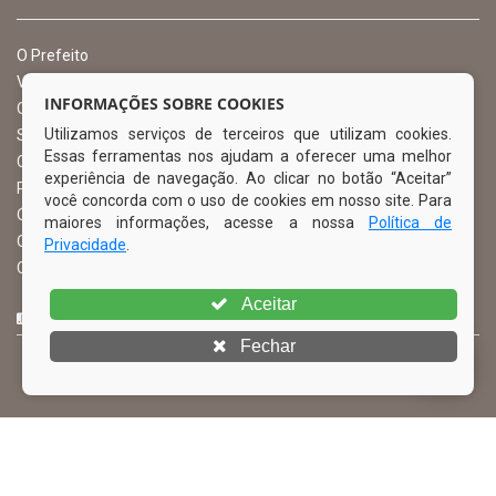
O Prefeito
Vice Prefeito
INFORMAÇÕES SOBRE COOKIES
Ouvidoria Municipal
Utilizamos serviços de terceiros que utilizam cookies.
Serviço de Informação ao Cidadão – SIC
Essas ferramentas nos ajudam a oferecer uma melhor
Chefe de Gabinete
experiência de navegação. Ao clicar no botão “Aceitar”
Procuradoria Geral
você concorda com o uso de cookies em nosso site. Para
Órgão de Controle Interno
maiores informações, acesse a nossa
Política de
Organograma
Privacidade
.
Comissão Permanente de Licitação – CPL
Aceitar
CURTA NOSSA FAN PAGE
Fechar