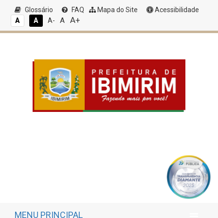
Glossário
FAQ
Mapa do Site
Acessibilidade
A+
A
A
A
A-
MENU PRINCIPAL