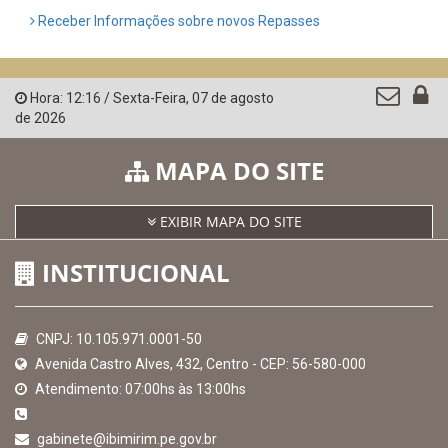
Controladoria-Geral da União
Confederação Nacional de Municípios - CNM
QEdu
SICONFI - Tesouro Nacional
Consultar Convênios
Receber Informações sobre novos Repasses
Hora:
12:16
/
Sexta-Feira
,
07 de agosto
de 2026
MAPA DO SITE
EXIBIR MAPA DO SITE