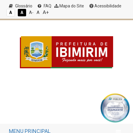
Glossário
FAQ
Mapa do Site
Acessibilidade
A+
A
A
A
A-
MENU PRINCIPAL