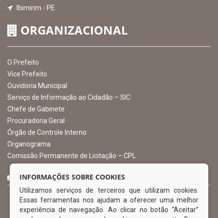
INSTITUCIONAL
CNPJ: 10.105.971.0001-50
Avenida Castro Alves, 432, Centro - CEP: 56-580-000
Atendimento: 07:00hs às 13:00hs
gabinete@ibimirim.pe.gov.br
Ibimirim - PE
ORGANIZACIONAL
O Prefeito
Vice Prefeito
INFORMAÇÕES SOBRE COOKIES
Ouvidoria Municipal
Utilizamos serviços de terceiros que utilizam cookies.
Serviço de Informação ao Cidadão – SIC
Essas ferramentas nos ajudam a oferecer uma melhor
Chefe de Gabinete
experiência de navegação. Ao clicar no botão “Aceitar”
Procuradoria Geral