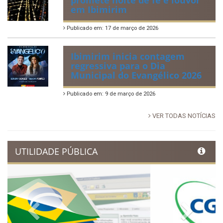
88ª Tradicional Festa de Santo
Antônio fortalece cultura,
tradição e movimenta a
economia de Ibimirim
Publicado em: 14 de junho de 2026
Dia Municipal do Evangélico
promete noite de fé e louvor
em Ibimirim
Publicado em: 17 de março de 2026
Ibimirim inicia contagem
regressiva para o Dia
Municipal do Evangélico 2026
Publicado em: 9 de março de 2026
VER TODAS NOTÍCIAS