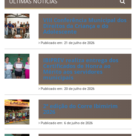
Lei Orgânica Municipal
Regulamentação da Lei de Acesso à Informação
Perguntas Frequentemente Questionadas
ÚLTIMAS NOTÍCIAS
VIII Conferência Municipal dos
Direitos da Criança e do
Adolescente
Publicado em: 21 de julho de 2026
IBIPREV realiza entrega dos
Certificados de Honra ao
Mérito aos servidores
municipais