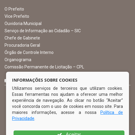
Avenida Castro Alves, 432, Centro - CEP: 56-580-000
Atendimento: 07:00hs às 13:00hs
gabinete@ibimirim.pe.gov.br
Ibimirim - PE
ORGANIZACIONAL
O Prefeito
Vice Prefeito
INFORMAÇÕES SOBRE COOKIES
Ouvidoria Municipal
Utilizamos serviços de terceiros que utilizam cookies.
Serviço de Informação ao Cidadão – SIC
Essas ferramentas nos ajudam a oferecer uma melhor
Chefe de Gabinete
experiência de navegação. Ao clicar no botão “Aceitar”
Procuradoria Geral
você concorda com o uso de cookies em nosso site. Para
Órgão de Controle Interno
maiores informações, acesse a nossa
Política de
Organograma
Privacidade
.
Comissão Permanente de Licitação – CPL
Aceitar