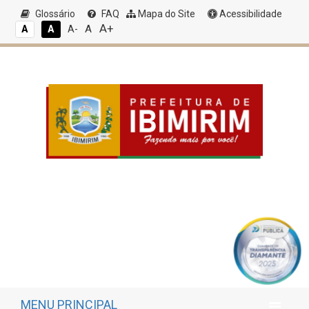
Glossário
FAQ
Mapa do Site
Acessibilidade
A+
A
A
A
A-
MENU PRINCIPAL