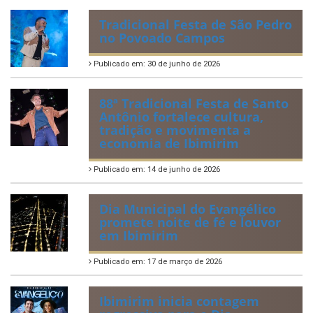
Tradicional Festa de São Pedro
no Povoado Campos
Publicado em: 30 de junho de 2026
88ª Tradicional Festa de Santo
Antônio fortalece cultura,
tradição e movimenta a
economia de Ibimirim
Publicado em: 14 de junho de 2026
Dia Municipal do Evangélico
promete noite de fé e louvor
em Ibimirim
Publicado em: 17 de março de 2026
Ibimirim inicia contagem