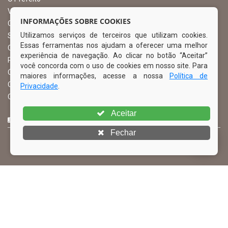
Vice Prefeito
INFORMAÇÕES SOBRE COOKIES
Ouvidoria Municipal
Utilizamos serviços de terceiros que utilizam cookies.
Serviço de Informação ao Cidadão – SIC
Essas ferramentas nos ajudam a oferecer uma melhor
Chefe de Gabinete
experiência de navegação. Ao clicar no botão “Aceitar”
Procuradoria Geral
você concorda com o uso de cookies em nosso site. Para
Órgão de Controle Interno
maiores informações, acesse a nossa
Política de
Organograma
Privacidade
.
Comissão Permanente de Licitação – CPL
Aceitar
CURTA NOSSA FAN PAGE
Fechar