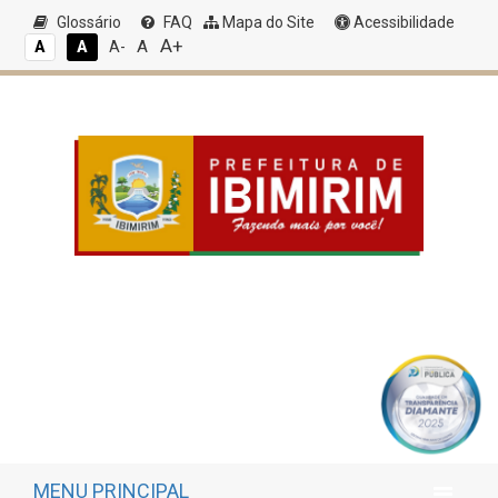
Glossário
FAQ
Mapa do Site
Acessibilidade
A+
A
A
A
A-
MENU PRINCIPAL