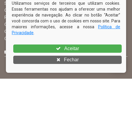
Utilizamos serviços de terceiros que utilizam cookies.
Serviço de Informação ao Cidadão – SIC
Essas ferramentas nos ajudam a oferecer uma melhor
Chefe de Gabinete
experiência de navegação. Ao clicar no botão “Aceitar”
Procuradoria Geral
você concorda com o uso de cookies em nosso site. Para
Órgão de Controle Interno
maiores informações, acesse a nossa
Política de
Organograma
Privacidade
.
Comissão Permanente de Licitação – CPL
Aceitar
CURTA NOSSA FAN PAGE
Fechar
© Copyright 2026 Prefeitura Municipal de Ibimirim | Todos os
direitos reservados