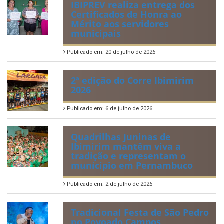
IBIPREV realiza entrega dos
Certificados de Honra ao
Mérito aos servidores
municipais
Publicado em: 20 de julho de 2026
2ª edição do Corre Ibimirim
2026
Publicado em: 6 de julho de 2026
Quadrilhas Juninas de
Ibimirim mantêm viva a
tradição e representam o
munícipio em Pernambuco
Publicado em: 2 de julho de 2026
Tradicional Festa de São Pedro
no Povoado Campos