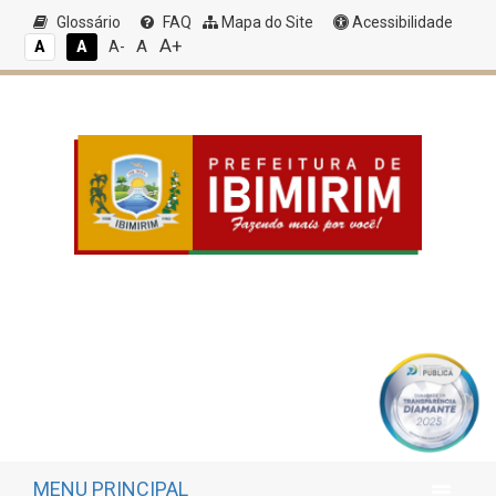
Glossário
FAQ
Mapa do Site
Acessibilidade
A+
A
A
A
A-
MENU PRINCIPAL