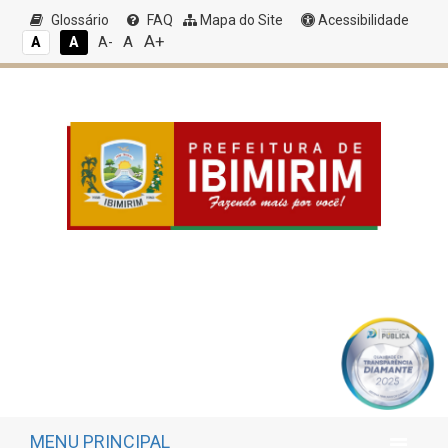
Glossário
FAQ
Mapa do Site
Acessibilidade
A+
A
A
A
A-
MENU PRINCIPAL