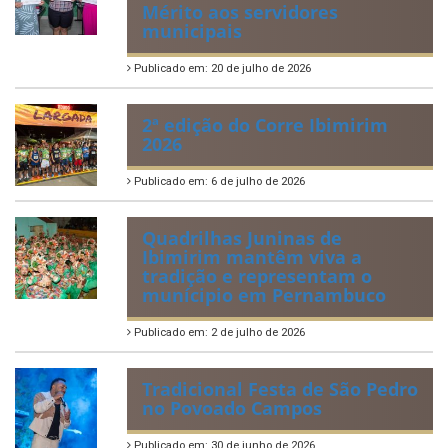
Mérito aos servidores
municipais
Publicado em: 20 de julho de 2026
2ª edição do Corre Ibimirim
2026
Publicado em: 6 de julho de 2026
Quadrilhas Juninas de
Ibimirim mantêm viva a
tradição e representam o
munícipio em Pernambuco
Publicado em: 2 de julho de 2026
Tradicional Festa de São Pedro
no Povoado Campos
Publicado em: 30 de junho de 2026