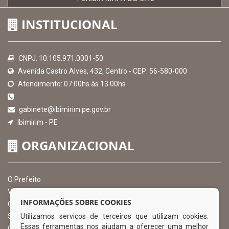
INSTITUCIONAL
CNPJ: 10.105.971.0001-50
Avenida Castro Alves, 432, Centro - CEP: 56-580-000
Atendimento: 07:00hs às 13:00hs
gabinete@ibimirim.pe.gov.br
Ibimirim - PE
ORGANIZACIONAL
O Prefeito
Vice Prefeito
INFORMAÇÕES SOBRE COOKIES
Ouvidoria Municipal
Utilizamos serviços de terceiros que utilizam cookies.
Serviço de Informação ao Cidadão – SIC
Essas ferramentas nos ajudam a oferecer uma melhor
Chefe de Gabinete