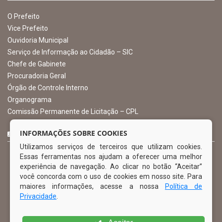
Avenida Castro Alves, 432, Centro - CEP: 56-580-000
Atendimento: 07:00hs às 13:00hs
gabinete@ibimirim.pe.gov.br
Ibimirim - PE
ORGANIZACIONAL
O Prefeito
Vice Prefeito
INFORMAÇÕES SOBRE COOKIES
Ouvidoria Municipal
Utilizamos serviços de terceiros que utilizam cookies.
Serviço de Informação ao Cidadão – SIC
Essas ferramentas nos ajudam a oferecer uma melhor
Chefe de Gabinete
experiência de navegação. Ao clicar no botão “Aceitar”
Procuradoria Geral
você concorda com o uso de cookies em nosso site. Para
Órgão de Controle Interno
maiores informações, acesse a nossa
Política de
Organograma
Privacidade
.
Comissão Permanente de Licitação – CPL