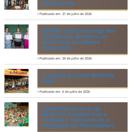
Perguntas Frequentemente Questionadas
ÚLTIMAS NOTÍCIAS
VIII Conferência Municipal dos
Direitos da Criança e do
Adolescente
Publicado em: 21 de julho de 2026
IBIPREV realiza entrega dos
Certificados de Honra ao
Mérito aos servidores
municipais
Publicado em: 20 de julho de 2026
2ª edição do Corre Ibimirim