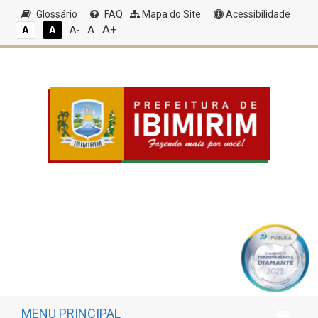
Glossário
FAQ
Mapa do Site
Acessibilidade
A+
A
A
A
A-
MENU PRINCIPAL