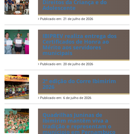
Direitos da Criança e do
Adolescente
Publicado em: 21 de julho de 2026
IBIPREV realiza entrega dos
Certificados de Honra ao
Mérito aos servidores
municipais
Publicado em: 20 de julho de 2026
2ª edição do Corre Ibimirim
2026
Publicado em: 6 de julho de 2026
Quadrilhas Juninas de
Ibimirim mantêm viva a
tradição e representam o
munícipio em Pernambuco