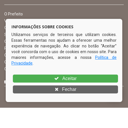
O Prefeito
Vice Prefeito
INFORMAÇÕES SOBRE COOKIES
Ouvidoria Municipal
Utilizamos serviços de terceiros que utilizam cookies.
Serviço de Informação ao Cidadão – SIC
Essas ferramentas nos ajudam a oferecer uma melhor
Chefe de Gabinete
experiência de navegação. Ao clicar no botão “Aceitar”
Procuradoria Geral
você concorda com o uso de cookies em nosso site. Para
Órgão de Controle Interno
maiores informações, acesse a nossa
Política de
Organograma
Privacidade
.
Comissão Permanente de Licitação – CPL
Aceitar
CURTA NOSSA FAN PAGE
Fechar