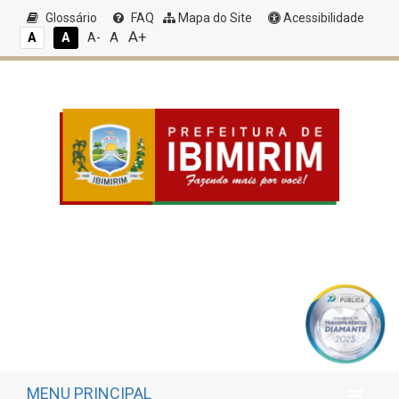
Glossário
FAQ
Mapa do Site
Acessibilidade
A+
A
A
A
A-
MENU PRINCIPAL