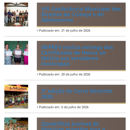
VIII Conferência Municipal dos
Direitos da Criança e do
Adolescente
Publicado em: 21 de julho de 2026
IBIPREV realiza entrega dos
Certificados de Honra ao
Mérito aos servidores
municipais
Publicado em: 20 de julho de 2026
2ª edição do Corre Ibimirim
2026
Publicado em: 6 de julho de 2026
Quadrilhas Juninas de
Ibimirim mantêm viva a