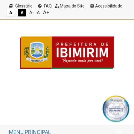
Glossário
FAQ
Mapa do Site
Acessibilidade
A+
A
A
A
A-
MENU PRINCIPAL