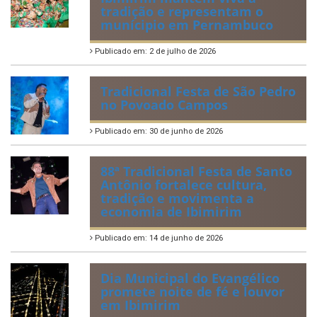
tradição e representam o
munícipio em Pernambuco
Publicado em: 2 de julho de 2026
Tradicional Festa de São Pedro
no Povoado Campos
Publicado em: 30 de junho de 2026
88ª Tradicional Festa de Santo
Antônio fortalece cultura,
tradição e movimenta a
economia de Ibimirim
Publicado em: 14 de junho de 2026
Dia Municipal do Evangélico
promete noite de fé e louvor
em Ibimirim