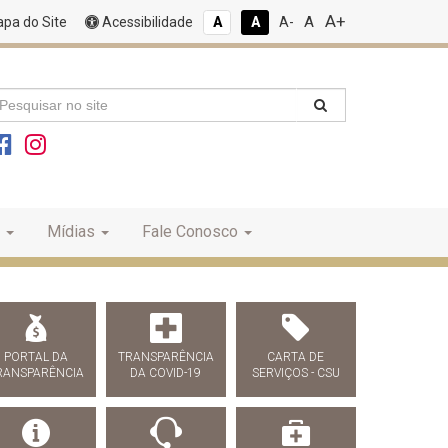
A+
A
pa do Site
Acessibilidade
A
A
A-
Mídias
Fale Conosco
PORTAL DA
TRANSPARÊNCIA
CARTA DE
RANSPARÊNCIA
DA COVID-19
SERVIÇOS - CSU