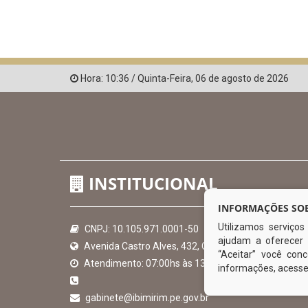
Hora:
10:36
/
Quinta-Feira
,
06 de agosto de 2026
INSTITUCIONAL
INFORMAÇÕES SOB
Utilizamos serviço
CNPJ: 10.105.971.0001-50
ajudam a oferecer 
Avenida Castro Alves, 432, Centro - CEP: 56-580-00
“Aceitar” você co
Atendimento: 07:00hs às 13:00hs
informações, acess
gabinete@ibimirim.pe.gov.br