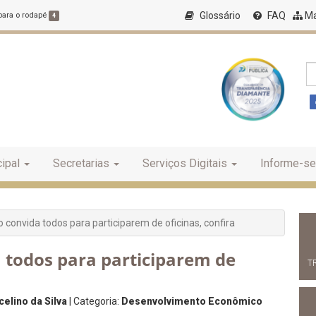
Glossário
FAQ
Ma
 para o rodapé
4
ipal
Secretarias
Serviços Digitais
Informe-se
o convida todos para participarem de oficinas, confira
a todos para participarem de
T
elino da Silva
| Categoria:
Desenvolvimento Econômico