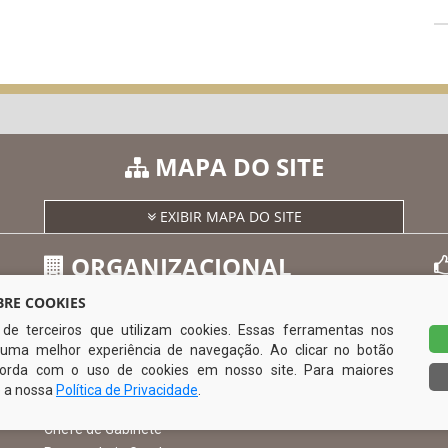
MAPA DO SITE
EXIBIR MAPA DO SITE
ORGANIZACIONAL
RE COOKIES
s de terceiros que utilizam cookies. Essas ferramentas nos
O Prefeito
uma melhor experiência de navegação. Ao clicar no botão
Vice Prefeito
0
ncorda com o uso de cookies em nosso site. Para maiores
Ouvidoria Municipal
e a nossa
Política de Privacidade
.
Serviço de Informação ao Cidadão – SIC
Chefe de Gabinete