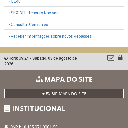
AMUPE
Governo de Pernambuco
Controladoria-Geral da União
Confederação Nacional de Municípios - CNM
QEdu
SICONFI - Tesouro Nacional
Consultar Convênios
Receber Informações sobre novos Repasses
Hora:
09:24
/
Sábado
,
08 de agosto de
2026