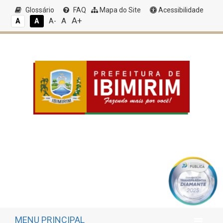
Glossário
FAQ
Mapa do Site
Acessibilidade
A+
A
A
A
A-
MENU PRINCIPAL