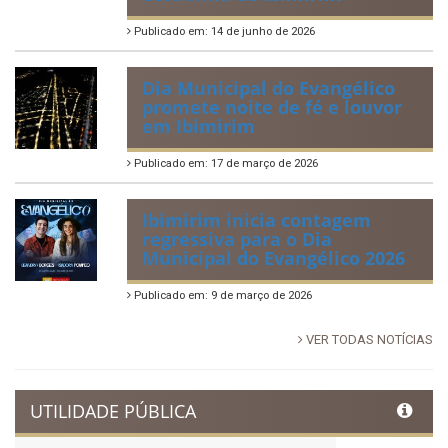
Tradicional Festa de São Pedro
no Povoado Campos
Publicado em: 30 de junho de 2026
88ª Tradicional Festa de Santo
Antônio fortalece cultura,
tradição e movimenta a
economia de Ibimirim
Publicado em: 14 de junho de 2026
Dia Municipal do Evangélico
promete noite de fé e louvor
em Ibimirim
Publicado em: 17 de março de 2026
Ibimirim inicia contagem
regressiva para o Dia