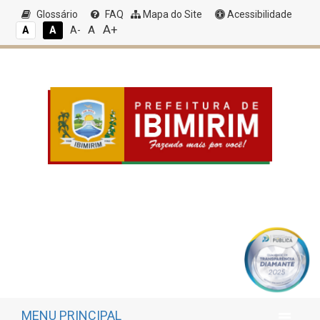
Glossário
FAQ
Mapa do Site
Acessibilidade
A+
A
A
A
A-
MENU PRINCIPAL