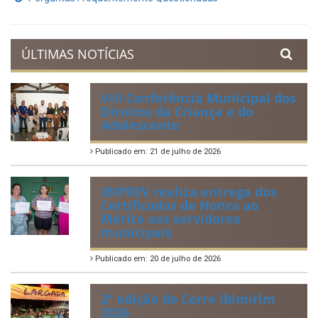
ÚLTIMAS NOTÍCIAS
VIII Conferência Municipal dos
Direitos da Criança e do
Adolescente
Publicado em: 21 de julho de 2026
IBIPREV realiza entrega dos
Certificados de Honra ao
Mérito aos servidores
municipais
Publicado em: 20 de julho de 2026
2ª edição do Corre Ibimirim
2026