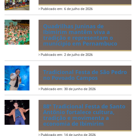
Publicado em: 6 de julho de 2026
Quadrilhas Juninas de
Ibimirim mantêm viva a
tradição e representam o
munícipio em Pernambuco
Publicado em: 2 de julho de 2026
Tradicional Festa de São Pedro
no Povoado Campos
Publicado em: 30 de junho de 2026
88ª Tradicional Festa de Santo
Antônio fortalece cultura,
tradição e movimenta a
economia de Ibimirim
Publicado em: 14 de junho de 2026