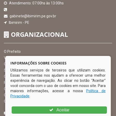
Atendimento: 07:00hs às 13:00hs
gabinete@ibimirim.pe.gov.br
Ibimirim - PE
ORGANIZACIONAL
O Prefeito
Vice Prefeito
INFORMAÇÕES SOBRE COOKIES
Ouvidoria Municipal
Utilizamos serviços de terceiros que utilizam cookies.
Serviço de Informação ao Cidadão – SIC
Essas ferramentas nos ajudam a oferecer uma melhor
Chefe de Gabinete
experiência de navegação. Ao clicar no botão “Aceitar”
Procuradoria Geral
você concorda com o uso de cookies em nosso site. Para
Órgão de Controle Interno
maiores informações, acesse a nossa
Política de
Organograma
Privacidade
.
Comissão Permanente de Licitação – CPL
Aceitar
CURTA NOSSA FAN PAGE