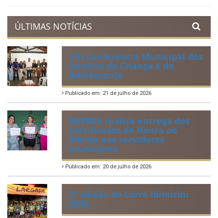
ÚLTIMAS NOTÍCIAS
VIII Conferência Municipal dos
Direitos da Criança e do
Adolescente
Publicado em: 21 de julho de 2026
IBIPREV realiza entrega dos
Certificados de Honra ao
Mérito aos servidores
municipais
Publicado em: 20 de julho de 2026
2ª edição do Corre Ibimirim
2026