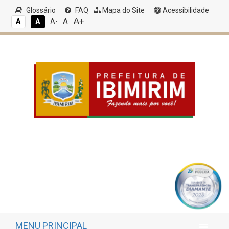
Glossário
FAQ
Mapa do Site
Acessibilidade
A+
A
A
A
A-
MENU PRINCIPAL