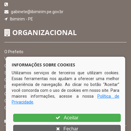
gabinete@ibimirim.pe.gov.br
Ibimirim - PE
ORGANIZACIONAL
O Prefeito
Vice Prefeito
INFORMAÇÕES SOBRE COOKIES
Ouvidoria Municipal
Utilizamos serviços de terceiros que utilizam cookies.
Serviço de Informação ao Cidadão – SIC
Essas ferramentas nos ajudam a oferecer uma melhor
Chefe de Gabinete
experiência de navegação. Ao clicar no botão “Aceitar”
Procuradoria Geral
você concorda com o uso de cookies em nosso site. Para
Órgão de Controle Interno
maiores informações, acesse a nossa
Política de
Organograma
Privacidade
.
Comissão Permanente de Licitação – CPL
Aceitar
CURTA NOSSA FAN PAGE
Fechar