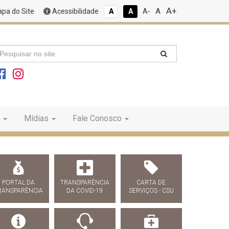
A+
A
pa do Site
Acessibilidade
A
A
A-
Mídias
Fale Conosco
PORTAL DA
TRANSPARÊNCIA
CARTA DE
RANSPARÊNCIA
DA COVID-19
SERVIÇOS - CSU