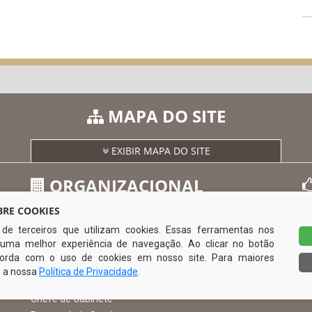
MAPA DO SITE
EXIBIR MAPA DO SITE
ORGANIZACIONAL
RE COOKIES
s de terceiros que utilizam cookies. Essas ferramentas nos
O Prefeito
uma melhor experiência de navegação. Ao clicar no botão
Vice Prefeito
0
ncorda com o uso de cookies em nosso site. Para maiores
Ouvidoria Municipal
e a nossa
Política de Privacidade
.
Serviço de Informação ao Cidadão – SIC
Chefe de Gabinete