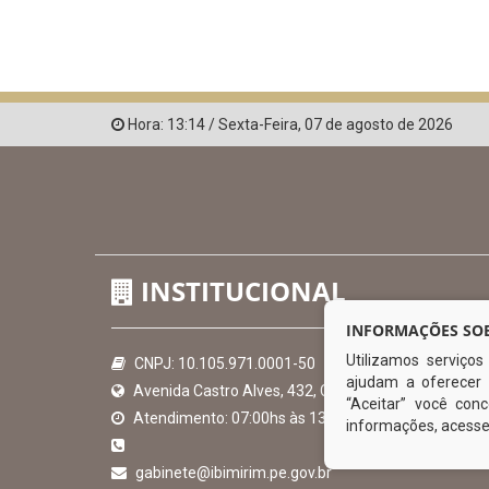
Hora:
13:14
/
Sexta-Feira
,
07 de agosto de 2026
INSTITUCIONAL
INFORMAÇÕES SOB
Utilizamos serviço
CNPJ: 10.105.971.0001-50
ajudam a oferecer 
Avenida Castro Alves, 432, Centro - CEP: 56-580-00
“Aceitar” você co
Atendimento: 07:00hs às 13:00hs
informações, acess
gabinete@ibimirim.pe.gov.br