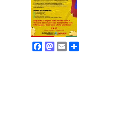
Facebook
Mastodon
Email
Share