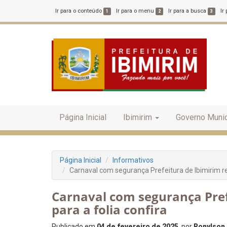
Ir para o conteúdo
Ir para o menu
Ir para a busca
Ir
1
2
3
Página Inicial
Ibimirim
Governo Munic
Página Inicial
Informativos
Carnaval com segurança Prefeitura de Ibimirim ref
Carnaval com segurança Pref
para a folia confira
Publicado em
04 de fevereiro de 2025
, por
Ronylson 