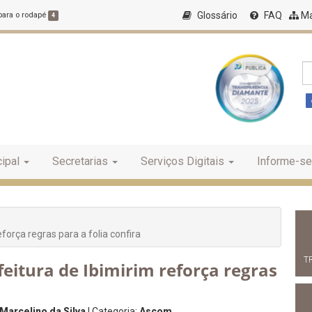
Glossário
FAQ
Ma
 para o rodapé
4
ipal
Secretarias
Serviços Digitais
Informe-se
orça regras para a folia confira
T
eitura de Ibimirim reforça regras
Marcelino da Silva
| Categoria:
Ascom