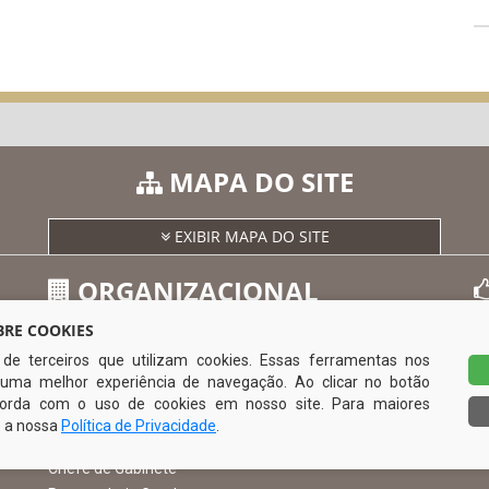
MAPA DO SITE
EXIBIR MAPA DO SITE
ORGANIZACIONAL
RE COOKIES
s de terceiros que utilizam cookies. Essas ferramentas nos
O Prefeito
uma melhor experiência de navegação. Ao clicar no botão
Vice Prefeito
0
ncorda com o uso de cookies em nosso site. Para maiores
Ouvidoria Municipal
e a nossa
Política de Privacidade
.
Serviço de Informação ao Cidadão – SIC
Chefe de Gabinete