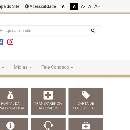
A+
A
pa do Site
Acessibilidade
A
A
A-
Mídias
Fale Conosco
PORTAL DA
TRANSPARÊNCIA
CARTA DE
RANSPARÊNCIA
DA COVID-19
SERVIÇOS - CSU