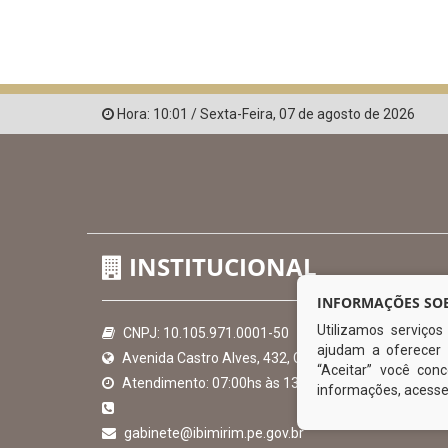
Hora:
10:01
/
Sexta-Feira
,
07 de agosto de 2026
INSTITUCIONAL
INFORMAÇÕES SOB
Utilizamos serviço
CNPJ: 10.105.971.0001-50
ajudam a oferecer 
Avenida Castro Alves, 432, Centro - CEP: 56-580-00
“Aceitar” você co
Atendimento: 07:00hs às 13:00hs
informações, acess
gabinete@ibimirim.pe.gov.br