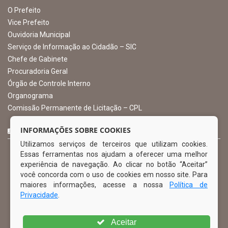
Avenida Castro Alves, 432, Centro - CEP: 56-580-000
Atendimento: 07:00hs às 13:00hs
gabinete@ibimirim.pe.gov.br
Ibimirim - PE
ORGANIZACIONAL
O Prefeito
Vice Prefeito
INFORMAÇÕES SOBRE COOKIES
Ouvidoria Municipal
Utilizamos serviços de terceiros que utilizam cookies.
Serviço de Informação ao Cidadão – SIC
Essas ferramentas nos ajudam a oferecer uma melhor
Chefe de Gabinete
experiência de navegação. Ao clicar no botão “Aceitar”
Procuradoria Geral
você concorda com o uso de cookies em nosso site. Para
Órgão de Controle Interno
maiores informações, acesse a nossa
Política de
Organograma
Privacidade
.
Comissão Permanente de Licitação – CPL
Aceitar
CURTA NOSSA FAN PAGE