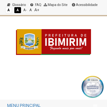
Glossário
FAQ
Mapa do Site
Acessibilidade
A+
A
A
A
A-
MENU PRINCIPAL