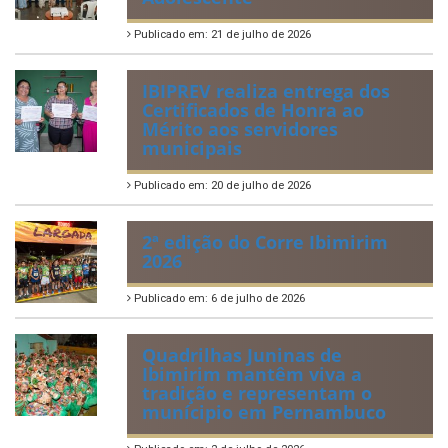
Perguntas Frequentemente Questionadas
ÚLTIMAS NOTÍCIAS
VIII Conferência Municipal dos
Direitos da Criança e do
Adolescente
Publicado em: 21 de julho de 2026
IBIPREV realiza entrega dos
Certificados de Honra ao
Mérito aos servidores
municipais
Publicado em: 20 de julho de 2026
2ª edição do Corre Ibimirim