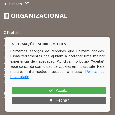
Ibimirim - PE
ORGANIZACIONAL
O Prefeito
Vice Prefeito
INFORMAÇÕES SOBRE COOKIES
Ouvidoria Municipal
Utilizamos serviços de terceiros que utilizam cookies.
Serviço de Informação ao Cidadão – SIC
Essas ferramentas nos ajudam a oferecer uma melhor
Chefe de Gabinete
experiência de navegação. Ao clicar no botão “Aceitar”
Procuradoria Geral
você concorda com o uso de cookies em nosso site. Para
Órgão de Controle Interno
maiores informações, acesse a nossa
Política de
Organograma
Privacidade
.
Comissão Permanente de Licitação – CPL
Aceitar
CURTA NOSSA FAN PAGE
Fechar