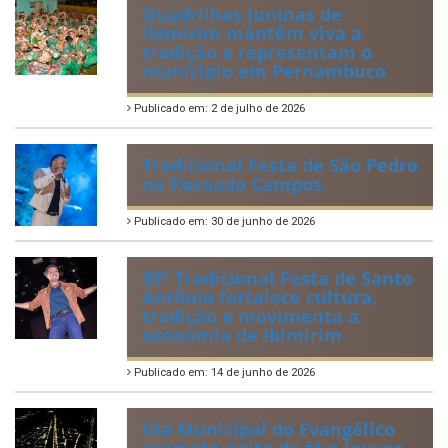
Quadrilhas Juninas de
Ibimirim mantêm viva a
tradição e representam o
munícipio em Pernambuco
Publicado em: 2 de julho de 2026
Tradicional Festa de São Pedro
no Povoado Campos
Publicado em: 30 de junho de 2026
88ª Tradicional Festa de Santo
Antônio fortalece cultura,
tradição e movimenta a
economia de Ibimirim
Publicado em: 14 de junho de 2026
Dia Municipal do Evangélico
promete noite de fé e louvor