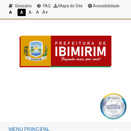
Glossário
FAQ
Mapa do Site
Acessibilidade
A+
A
A
A
A-
MENU PRINCIPAL