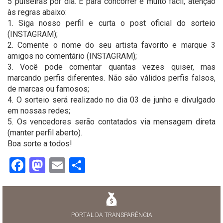
5 pulseiras por dia. E para concorrer é muito fácil, atenção
às regras abaixo:
1. Siga nosso perfil e curta o post oficial do sorteio
(INSTAGRAM);
2. Comente o nome do seu artista favorito e marque 3
amigos no comentário (INSTAGRAM);
3. Você pode comentar quantas vezes quiser, mas
marcando perfis diferentes. Não são válidos perfis falsos,
de marcas ou famosos;
4. O sorteio será realizado no dia 03 de junho e divulgado
em nossas redes;
5. Os vencedores serão contatados via mensagem direta
(manter perfil aberto).
Boa sorte a todos!
Facebook
Mastodon
Email
Share
PORTAL DA TRANSPARÊNCIA