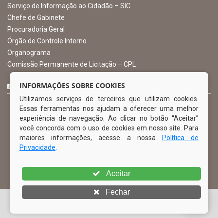
Ibimirim - PE
ORGANIZACIONAL
O Prefeito
Vice Prefeito
INFORMAÇÕES SOBRE COOKIES
Ouvidoria Municipal
Utilizamos serviços de terceiros que utilizam cookies.
Serviço de Informação ao Cidadão – SIC
Essas ferramentas nos ajudam a oferecer uma melhor
Chefe de Gabinete
experiência de navegação. Ao clicar no botão “Aceitar”
Procuradoria Geral
você concorda com o uso de cookies em nosso site. Para
Órgão de Controle Interno
maiores informações, acesse a nossa
Política de
Organograma
Privacidade
.
Comissão Permanente de Licitação – CPL
Aceitar
CURTA NOSSA FAN PAGE
Fechar