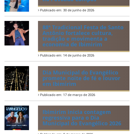
Quadrilhas Juninas de
Ibimirim mantêm viva a
tradição e representam o
munícipio em Pernambuco
Publicado em: 2 de julho de 2026
Tradicional Festa de São Pedro
no Povoado Campos
Publicado em: 30 de junho de 2026
88ª Tradicional Festa de Santo
Antônio fortalece cultura,
tradição e movimenta a
economia de Ibimirim
Publicado em: 14 de junho de 2026
Dia Municipal do Evangélico