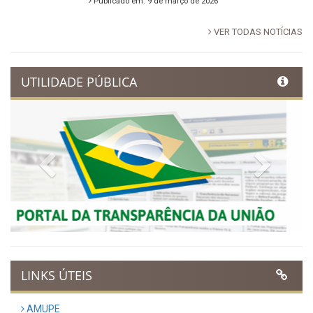
promete noite de fé e louvor
em Ibimirim
Publicado em: 17 de março de 2026
Ibimirim inicia contagem
regressiva para o Dia
Municipal do Evangélico 2026
Publicado em: 9 de março de 2026
VER TODAS NOTÍCIAS
UTILIDADE PÚBLICA
Previous
Next