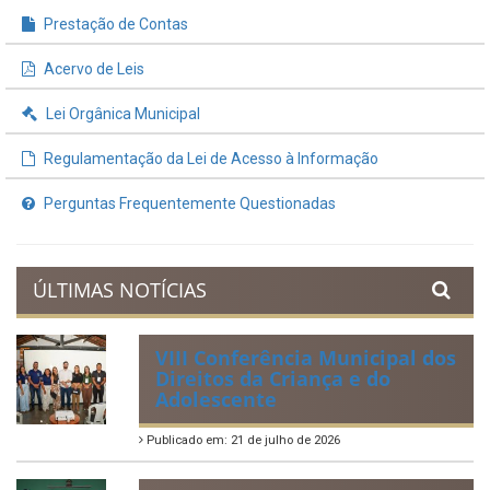
INFORMAÇÕES ÚTEIS
Processos de Licitação
Contratos e Termos Aditivos
Demonstrativos Fiscais
Planejamento Orçamentário
Prestação de Contas
Acervo de Leis
Lei Orgânica Municipal
Regulamentação da Lei de Acesso à Informação
Perguntas Frequentemente Questionadas