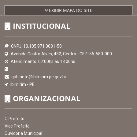
Receber Informações sobre novos Repasses
Hora:
16:33
/
Quinta-Feira
,
06 de agosto
de 2026
MAPA DO SITE
EXIBIR MAPA DO SITE
INSTITUCIONAL
CNPJ: 10.105.971.0001-50
Avenida Castro Alves, 432, Centro - CEP: 56-580-000
Atendimento: 07:00hs às 13:00hs
gabinete@ibimirim.pe.gov.br