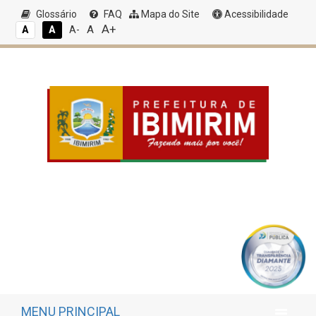
Glossário
FAQ
Mapa do Site
Acessibilidade
A+
A
A
A
A-
MENU PRINCIPAL