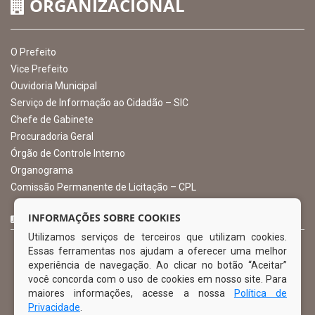
CNPJ: 10.105.971.0001-50
Avenida Castro Alves, 432, Centro - CEP: 56-580-000
Atendimento: 07:00hs às 13:00hs
gabinete@ibimirim.pe.gov.br
Ibimirim - PE
ORGANIZACIONAL
O Prefeito
Vice Prefeito
INFORMAÇÕES SOBRE COOKIES
Ouvidoria Municipal
Utilizamos serviços de terceiros que utilizam cookies.
Serviço de Informação ao Cidadão – SIC
Essas ferramentas nos ajudam a oferecer uma melhor
Chefe de Gabinete
experiência de navegação. Ao clicar no botão “Aceitar”
Procuradoria Geral
você concorda com o uso de cookies em nosso site. Para
Órgão de Controle Interno
maiores informações, acesse a nossa
Política de
Organograma
Privacidade
.