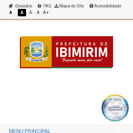
Glossário
FAQ
Mapa do Site
Acessibilidade
A+
A
A
A
A-
MENU PRINCIPAL