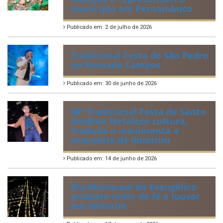
2ª edição do Corre Ibimirim
2026
Publicado em: 6 de julho de 2026
Quadrilhas Juninas de
Ibimirim mantêm viva a
tradição e representam o
munícipio em Pernambuco
Publicado em: 2 de julho de 2026
Tradicional Festa de São Pedro
no Povoado Campos
Publicado em: 30 de junho de 2026
88ª Tradicional Festa de Santo
Antônio fortalece cultura,