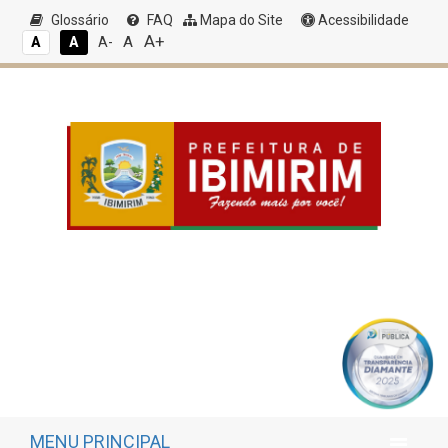
Glossário
FAQ
Mapa do Site
Acessibilidade
A+
A
A
A
A-
MENU PRINCIPAL