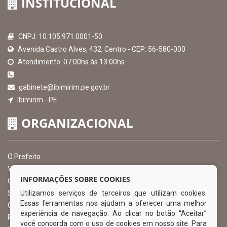
INSTITUCIONAL
CNPJ: 10.105.971.0001-50
Avenida Castro Alves, 432, Centro - CEP: 56-580-000
Atendimento: 07:00hs às 13:00hs
gabinete@ibimirim.pe.gov.br
Ibimirim - PE
ORGANIZACIONAL
O Prefeito
Vice Prefeito
INFORMAÇÕES SOBRE COOKIES
Ouvidoria Municipal
Utilizamos serviços de terceiros que utilizam cookies.
Serviço de Informação ao Cidadão – SIC
Essas ferramentas nos ajudam a oferecer uma melhor
Chefe de Gabinete
experiência de navegação. Ao clicar no botão “Aceitar”
Procuradoria Geral
você concorda com o uso de cookies em nosso site. Para