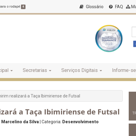
Glossário
FAQ
Ma
 para o rodapé
4
ipal
Secretarias
Serviços Digitais
Informe-se
irim realizará a Taça Ibimiriense de Futsal
izará a Taça Ibimiriense de Futsal
T
 Marcelino da Silva
| Categoria:
Desenvolvimento