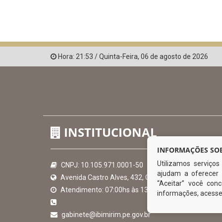
Hora:
21:53
/
Quinta-Feira
,
06 de agosto de 2026
INSTITUCIONAL
INFORMAÇÕES SOB
Utilizamos serviço
CNPJ: 10.105.971.0001-50
ajudam a oferecer 
Avenida Castro Alves, 432, Centro - CEP: 56-580-00
“Aceitar” você co
Atendimento: 07:00hs às 13:00hs
informações, acess
gabinete@ibimirim.pe.gov.br