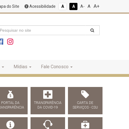
A+
A
pa do Site
Acessibilidade
A
A
A-
Mídias
Fale Conosco
PORTAL DA
TRANSPARÊNCIA
CARTA DE
RANSPARÊNCIA
DA COVID-19
SERVIÇOS - CSU