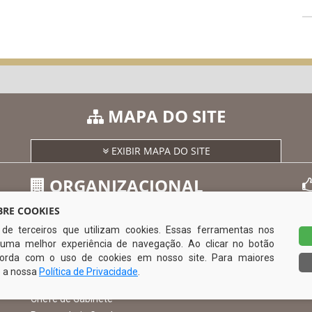
MAPA DO SITE
EXIBIR MAPA DO SITE
ORGANIZACIONAL
RE COOKIES
s de terceiros que utilizam cookies. Essas ferramentas nos
O Prefeito
uma melhor experiência de navegação. Ao clicar no botão
Vice Prefeito
0
ncorda com o uso de cookies em nosso site. Para maiores
Ouvidoria Municipal
e a nossa
Política de Privacidade
.
Serviço de Informação ao Cidadão – SIC
Chefe de Gabinete