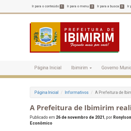
Ir para o conteúdo
Ir para o menu
Ir para a busca
Ir
1
2
3
Página Inicial
Ibimirim
Governo Munic
Página Inicial
Informativos
A Prefeitura de Ibim
A Prefeitura de Ibimirim real
Publicado em
26 de novembro de 2021
, por
Ronylson
Econômico