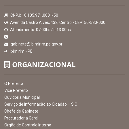
Hora:
08:58
/
Quinta-Feira
,
06 de agosto
de 2026
MAPA DO SITE
EXIBIR MAPA DO SITE
INSTITUCIONAL
CNPJ: 10.105.971.0001-50
Avenida Castro Alves, 432, Centro - CEP: 56-580-000
Atendimento: 07:00hs às 13:00hs
gabinete@ibimirim.pe.gov.br
Ibimirim - PE
ORGANIZACIONAL