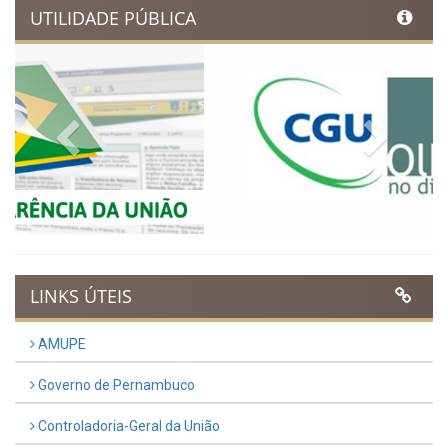
Ibimirim inicia contagem
regressiva para o Dia
Municipal do Evangélico 2026
Publicado em: 9 de março de 2026
VER TODAS NOTÍCIAS
UTILIDADE PÚBLICA
Previous
Next