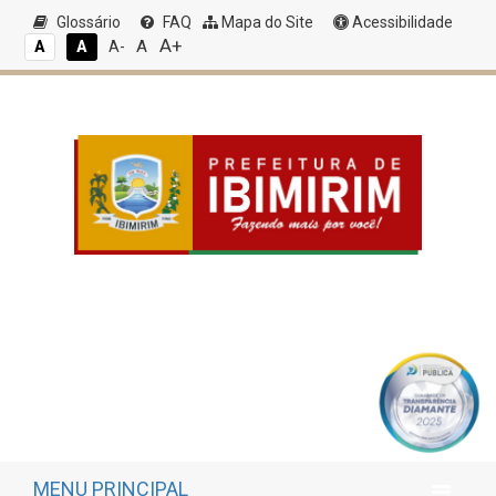
Glossário
FAQ
Mapa do Site
Acessibilidade
A+
A
A
A
A-
MENU PRINCIPAL