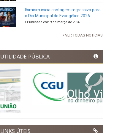
88ª Tradicional Festa de Santo Antônio
fortalece cultura, tradição e movimenta a
economia de Ibimirim
Publicado em: 14 de junho de 2026
Dia Municipal do Evangélico promete
noite de fé e louvor em Ibimirim
Publicado em: 17 de março de 2026
Ibimirim inicia contagem regressiva para
o Dia Municipal do Evangélico 2026
Publicado em: 9 de março de 2026
VER TODAS NOTÍCIAS
UTILIDADE PÚBLICA