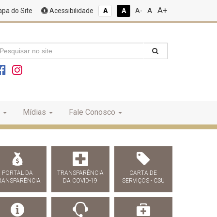
A+
A
pa do Site
Acessibilidade
A
A
A-
Mídias
Fale Conosco
PORTAL DA
TRANSPARÊNCIA
CARTA DE
RANSPARÊNCIA
DA COVID-19
SERVIÇOS - CSU