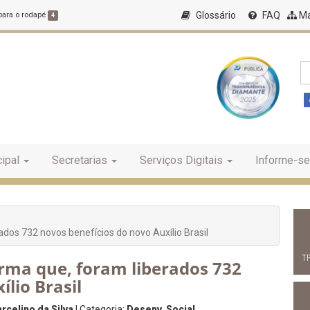
Glossário
FAQ
Ma
 para o rodapé
4
ipal
Secretarias
Serviços Digitais
Informe-se
ados 732 novos benefícios do novo Auxílio Brasil
T
orma que, foram liberados 732
lio Brasil
rcelino da Silva
| Categoria:
Desenv. Social