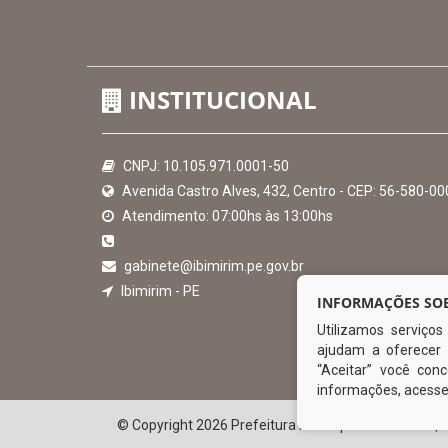
Hora:
23:19
/
Quinta-Feira
,
06 de agosto de 2026
INSTITUCIONAL
INFORMAÇÕES SOB
Utilizamos serviço
CNPJ: 10.105.971.0001-50
ajudam a oferecer 
Avenida Castro Alves, 432, Centro - CEP: 56-580-00
“Aceitar” você co
Atendimento: 07:00hs às 13:00hs
informações, acess
gabinete@ibimirim.pe.gov.br