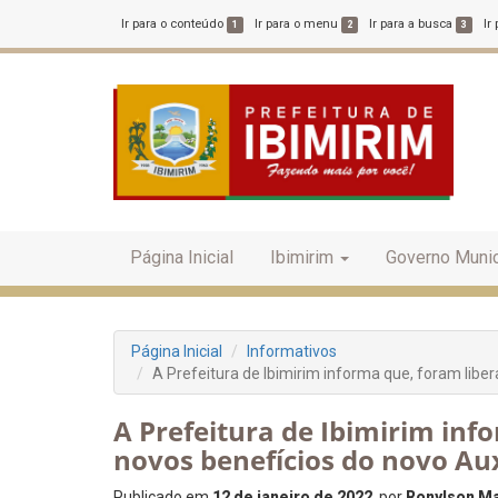
Ir para o conteúdo
Ir para o menu
Ir para a busca
Ir
1
2
3
Página Inicial
Ibimirim
Governo Munic
Página Inicial
Informativos
A Prefeitura de Ibimirim informa que, foram liber
A Prefeitura de Ibimirim inf
novos benefícios do novo Auxí
Publicado em
12 de janeiro de 2022
, por
Ronylson Ma