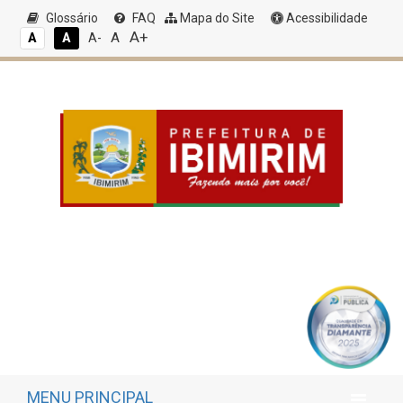
Glossário
FAQ
Mapa do Site
Acessibilidade
A+
A
A
A
A-
MENU PRINCIPAL