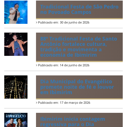
Publicado em: 6 de julho de 2026
Quadrilhas Juninas de
Ibimirim mantêm viva a
tradição e representam o
munícipio em Pernambuco
Publicado em: 2 de julho de 2026
Tradicional Festa de São Pedro
no Povoado Campos
Publicado em: 30 de junho de 2026
88ª Tradicional Festa de Santo
Antônio fortalece cultura,
tradição e movimenta a
economia de Ibimirim
Publicado em: 14 de junho de 2026