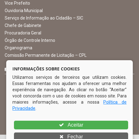
gabinete@ibimirim.pe.gov.br
Ibimirim - PE
ORGANIZACIONAL
O Prefeito
Vice Prefeito
INFORMAÇÕES SOBRE COOKIES
Ouvidoria Municipal
Utilizamos serviços de terceiros que utilizam cookies.
Serviço de Informação ao Cidadão – SIC
Essas ferramentas nos ajudam a oferecer uma melhor
Chefe de Gabinete
experiência de navegação. Ao clicar no botão “Aceitar”
Procuradoria Geral
você concorda com o uso de cookies em nosso site. Para
Órgão de Controle Interno
maiores informações, acesse a nossa
Política de
Organograma
Privacidade
.
Comissão Permanente de Licitação – CPL
Aceitar
CURTA NOSSA FAN PAGE
Fechar