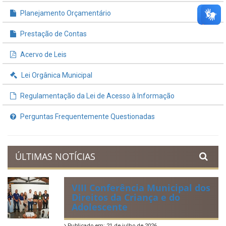
INFORMAÇÕES ÚTEIS
Processos de Licitação
Contratos e Termos Aditivos
Demonstrativos Fiscais
Planejamento Orçamentário
Prestação de Contas
Acervo de Leis
Lei Orgânica Municipal
Regulamentação da Lei de Acesso à Informação
Perguntas Frequentemente Questionadas