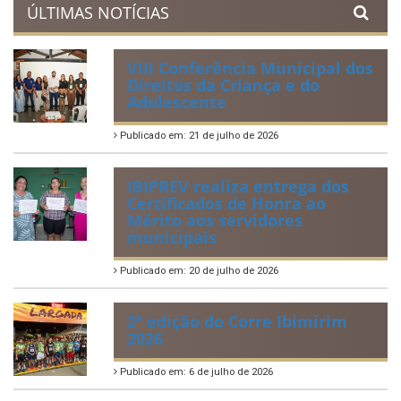
Acervo de Leis
Lei Orgânica Municipal
Regulamentação da Lei de Acesso à Informação
Perguntas Frequentemente Questionadas
ÚLTIMAS NOTÍCIAS
VIII Conferência Municipal dos
Direitos da Criança e do
Adolescente
Publicado em: 21 de julho de 2026
IBIPREV realiza entrega dos
Certificados de Honra ao
Mérito aos servidores