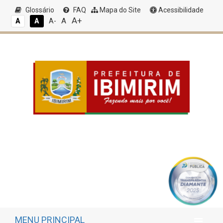
Glossário
FAQ
Mapa do Site
Acessibilidade
A+
A
A
A
A-
MENU PRINCIPAL