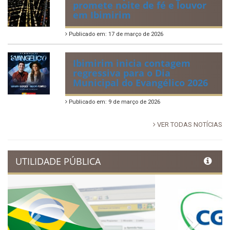
88ª Tradicional Festa de Santo
Antônio fortalece cultura,
tradição e movimenta a
economia de Ibimirim
Publicado em: 14 de junho de 2026
Dia Municipal do Evangélico
promete noite de fé e louvor
em Ibimirim
Publicado em: 17 de março de 2026
Ibimirim inicia contagem
regressiva para o Dia
Municipal do Evangélico 2026
Publicado em: 9 de março de 2026
VER TODAS NOTÍCIAS