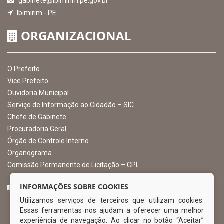
INSTITUCIONAL
CNPJ: 10.105.971.0001-50
Avenida Castro Alves, 432, Centro - CEP: 56-580-000
Atendimento: 07:00hs às 13:00hs
gabinete@ibimirim.pe.gov.br
Ibimirim - PE
ORGANIZACIONAL
O Prefeito
Vice Prefeito
INFORMAÇÕES SOBRE COOKIES
Ouvidoria Municipal
Utilizamos serviços de terceiros que utilizam cookies.
Serviço de Informação ao Cidadão – SIC
Essas ferramentas nos ajudam a oferecer uma melhor
Chefe de Gabinete
experiência de navegação. Ao clicar no botão “Aceitar”