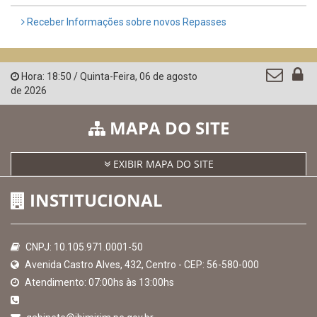
Controladoria-Geral da União
Confederação Nacional de Municípios - CNM
QEdu
SICONFI - Tesouro Nacional
Consultar Convênios
Receber Informações sobre novos Repasses
Hora:
18:50
/
Quinta-Feira
,
06 de agosto
de 2026
MAPA DO SITE
EXIBIR MAPA DO SITE