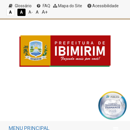
Glossário
FAQ
Mapa do Site
Acessibilidade
A+
A
A
A
A-
MENU PRINCIPAL