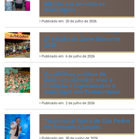
Mérito aos servidores
municipais
Publicado em: 20 de julho de 2026
2ª edição do Corre Ibimirim
2026
Publicado em: 6 de julho de 2026
Quadrilhas Juninas de
Ibimirim mantêm viva a
tradição e representam o
munícipio em Pernambuco
Publicado em: 2 de julho de 2026
Tradicional Festa de São Pedro
no Povoado Campos
Publicado em: 30 de junho de 2026