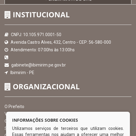
INSTITUCIONAL
CNPJ: 10.105.971.0001-50
Avenida Castro Alves, 432, Centro - CEP: 56-580-000
Atendimento: 07:00hs às 13:00hs
gabinete@ibimirim.pe.gov.br
Ibimirim - PE
ORGANIZACIONAL
O Prefeito
Vice Prefeito
INFORMAÇÕES SOBRE COOKIES
Ouvidoria Municipal
Utilizamos serviços de terceiros que utilizam cookies.
Serviço de Informação ao Cidadão – SIC
Essas ferramentas nos ajudam a oferecer uma melhor
Chefe de Gabinete