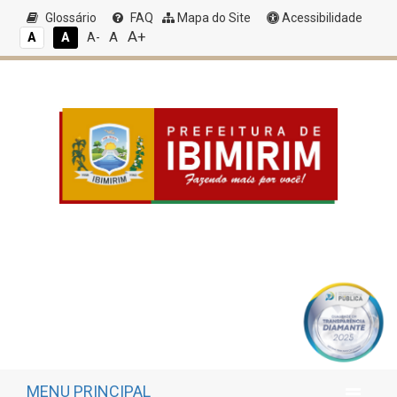
Glossário
FAQ
Mapa do Site
Acessibilidade
A+
A
A
A
A-
MENU PRINCIPAL