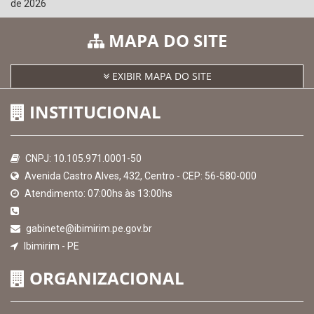
SICONFI - Tesouro Nacional
Consultar Convênios
Receber Informações sobre novos Repasses
Hora:
05:00
/
Quinta-Feira
,
06 de agosto
de 2026
MAPA DO SITE
EXIBIR MAPA DO SITE
INSTITUCIONAL
CNPJ: 10.105.971.0001-50
Avenida Castro Alves, 432, Centro - CEP: 56-580-000