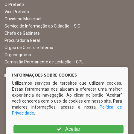
Atendimento: 07:00hs às 13:00hs
gabinete@ibimirim.pe.gov.br
Ibimirim - PE
ORGANIZACIONAL
O Prefeito
Vice Prefeito
INFORMAÇÕES SOBRE COOKIES
Ouvidoria Municipal
Utilizamos serviços de terceiros que utilizam cookies.
Serviço de Informação ao Cidadão – SIC
Essas ferramentas nos ajudam a oferecer uma melhor
Chefe de Gabinete
experiência de navegação. Ao clicar no botão “Aceitar”
Procuradoria Geral
você concorda com o uso de cookies em nosso site. Para
Órgão de Controle Interno
maiores informações, acesse a nossa
Política de
Organograma
Privacidade
.
Comissão Permanente de Licitação – CPL
Aceitar
CURTA NOSSA FAN PAGE