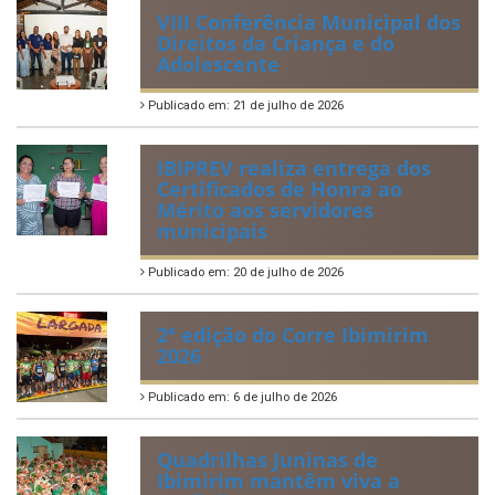
VIII Conferência Municipal dos
Direitos da Criança e do
Adolescente
Publicado em: 21 de julho de 2026
IBIPREV realiza entrega dos
Certificados de Honra ao
Mérito aos servidores
municipais
Publicado em: 20 de julho de 2026
2ª edição do Corre Ibimirim
2026
Publicado em: 6 de julho de 2026
Quadrilhas Juninas de
Ibimirim mantêm viva a