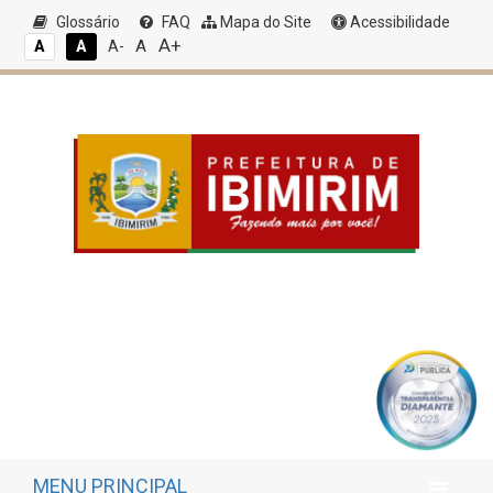
Glossário
FAQ
Mapa do Site
Acessibilidade
A+
A
A
A
A-
MENU PRINCIPAL