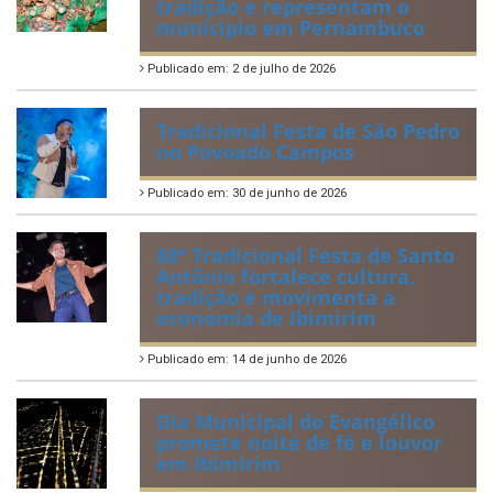
tradição e representam o
munícipio em Pernambuco
Publicado em: 2 de julho de 2026
Tradicional Festa de São Pedro
no Povoado Campos
Publicado em: 30 de junho de 2026
88ª Tradicional Festa de Santo
Antônio fortalece cultura,
tradição e movimenta a
economia de Ibimirim
Publicado em: 14 de junho de 2026
Dia Municipal do Evangélico
promete noite de fé e louvor
em Ibimirim