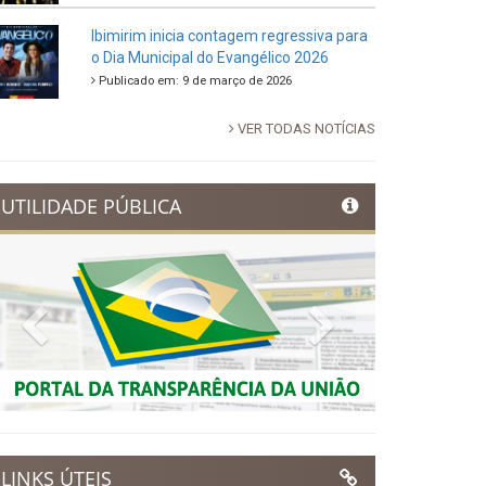
88ª Tradicional Festa de Santo Antônio
fortalece cultura, tradição e movimenta a
economia de Ibimirim
Publicado em: 14 de junho de 2026
Dia Municipal do Evangélico promete
noite de fé e louvor em Ibimirim
Publicado em: 17 de março de 2026
Ibimirim inicia contagem regressiva para
o Dia Municipal do Evangélico 2026
Publicado em: 9 de março de 2026
VER TODAS NOTÍCIAS
UTILIDADE PÚBLICA