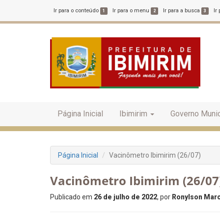
Ir para o conteúdo
Ir para o menu
Ir para a busca
Ir
1
2
3
Página Inicial
Ibimirim
Governo Munic
Página Inicial
Vacinômetro Ibimirim (26/07)
Vacinômetro Ibimirim (26/07
Publicado em
26 de julho de 2022
, por
Ronylson Marce