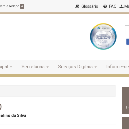
Glossário
FAQ
Ma
 para o rodapé
4
ipal
Secretarias
Serviços Digitais
Informe-se
)
T
lino da Silva