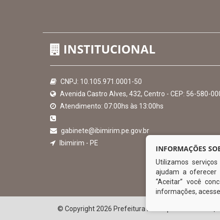
Hora:
20:14
/
Quinta-Feira
,
06 de agosto de 2026
INSTITUCIONAL
INFORMAÇÕES SOB
Utilizamos serviço
CNPJ: 10.105.971.0001-50
ajudam a oferecer 
Avenida Castro Alves, 432, Centro - CEP: 56-580-00
“Aceitar” você co
Atendimento: 07:00hs às 13:00hs
informações, acess
gabinete@ibimirim.pe.gov.br