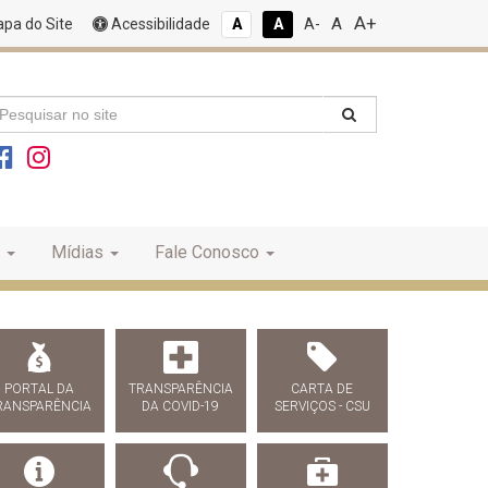
A+
A
pa do Site
Acessibilidade
A
A
A-
Mídias
Fale Conosco
PORTAL DA
TRANSPARÊNCIA
CARTA DE
RANSPARÊNCIA
DA COVID-19
SERVIÇOS - CSU