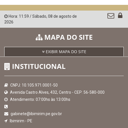
Confederação Nacional de Municípios - CNM
QEdu
SICONFI - Tesouro Nacional
Consultar Convênios
Receber Informações sobre novos Repasses
Hora:
11:59
/
Sábado
,
08 de agosto de
2026
MAPA DO SITE
EXIBIR MAPA DO SITE
INSTITUCIONAL