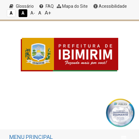
Glossário
FAQ
Mapa do Site
Acessibilidade
A+
A
A
A
A-
MENU PRINCIPAL