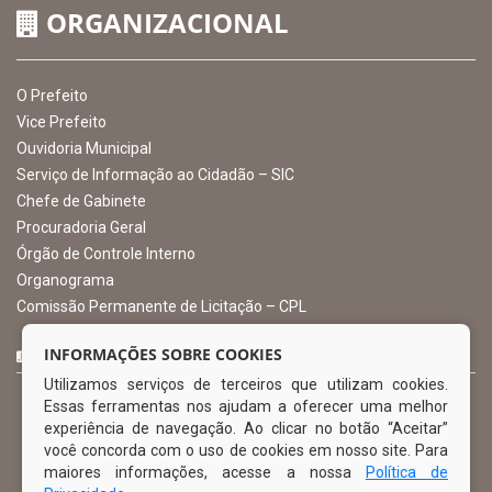
CNPJ: 10.105.971.0001-50
Avenida Castro Alves, 432, Centro - CEP: 56-580-000
Atendimento: 07:00hs às 13:00hs
gabinete@ibimirim.pe.gov.br
Ibimirim - PE
ORGANIZACIONAL
O Prefeito
Vice Prefeito
INFORMAÇÕES SOBRE COOKIES
Ouvidoria Municipal
Utilizamos serviços de terceiros que utilizam cookies.
Serviço de Informação ao Cidadão – SIC
Essas ferramentas nos ajudam a oferecer uma melhor
Chefe de Gabinete
experiência de navegação. Ao clicar no botão “Aceitar”
Procuradoria Geral
você concorda com o uso de cookies em nosso site. Para
Órgão de Controle Interno
maiores informações, acesse a nossa
Política de
Organograma