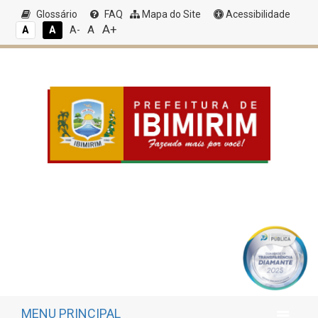
Glossário
FAQ
Mapa do Site
Acessibilidade
A+
A
A
A
A-
MENU PRINCIPAL