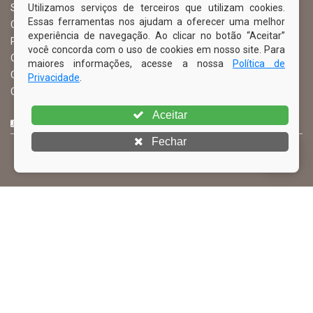
Utilizamos serviços de terceiros que utilizam cookies.
Serviço de Informação ao Cidadão – SIC
Essas ferramentas nos ajudam a oferecer uma melhor
Chefe de Gabinete
experiência de navegação. Ao clicar no botão “Aceitar”
Procuradoria Geral
você concorda com o uso de cookies em nosso site. Para
Órgão de Controle Interno
maiores informações, acesse a nossa
Política de
Organograma
Privacidade
.
Comissão Permanente de Licitação – CPL
Aceitar
CURTA NOSSA FAN PAGE
Fechar
© Copyright 2026 Prefeitura Municipal de Ibimirim | Todos os
direitos reservados