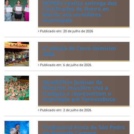
IBIPREV realiza entrega dos
Certificados de Honra ao
Mérito aos servidores
municipais
Publicado em: 20 de julho de 2026
2ª edição do Corre Ibimirim
2026
Publicado em: 6 de julho de 2026
Quadrilhas Juninas de
Ibimirim mantêm viva a
tradição e representam o
munícipio em Pernambuco
Publicado em: 2 de julho de 2026
Tradicional Festa de São Pedro
no Povoado Campos