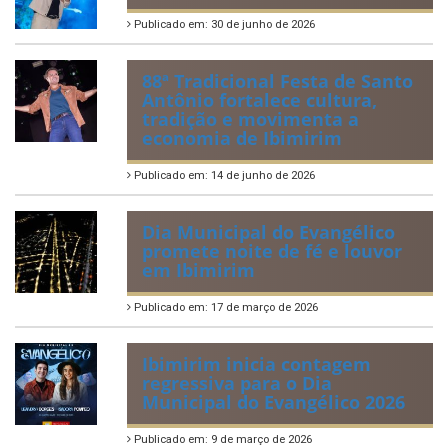
Publicado em: 30 de junho de 2026
88ª Tradicional Festa de Santo
Antônio fortalece cultura,
tradição e movimenta a
economia de Ibimirim
Publicado em: 14 de junho de 2026
Dia Municipal do Evangélico
promete noite de fé e louvor
em Ibimirim
Publicado em: 17 de março de 2026
Ibimirim inicia contagem
regressiva para o Dia
Municipal do Evangélico 2026
Publicado em: 9 de março de 2026