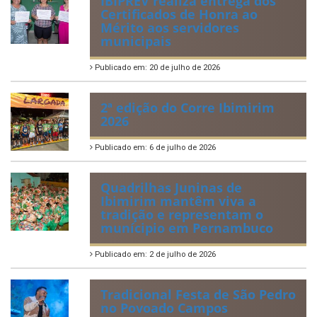
IBIPREV realiza entrega dos
Certificados de Honra ao
Mérito aos servidores
municipais
Publicado em: 20 de julho de 2026
2ª edição do Corre Ibimirim
2026
Publicado em: 6 de julho de 2026
Quadrilhas Juninas de
Ibimirim mantêm viva a
tradição e representam o
munícipio em Pernambuco
Publicado em: 2 de julho de 2026
Tradicional Festa de São Pedro
no Povoado Campos