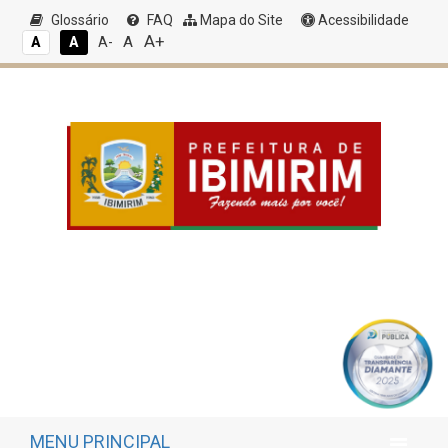
Glossário
FAQ
Mapa do Site
Acessibilidade
A+
A
A
A
A-
MENU PRINCIPAL