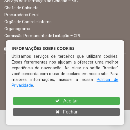
Serviço de Informação ao Cidadão – SIC
Chefe de Gabinete
Procuradoria Geral
Órgão de Controle Interno
Organograma
Comissão Permanente de Licitação – CPL
CURTA NOSSA FAN PAGE
INFORMAÇÕES SOBRE COOKIES
Utilizamos serviços de terceiros que utilizam cookies.
Essas ferramentas nos ajudam a oferecer uma melhor
experiência de navegação. Ao clicar no botão “Aceitar”
você concorda com o uso de cookies em nosso site. Para
maiores informações, acesse a nossa
Política de
Privacidade
.
Aceitar
Fechar
© Copyright 2026 Prefeitura Municipal de Ibimirim | Todos os
direitos reservados