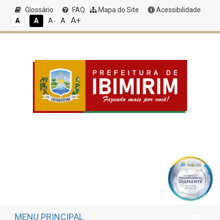
Glossário
FAQ
Mapa do Site
Acessibilidade
A+
A
A
A
A-
MENU PRINCIPAL