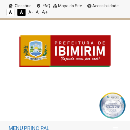
Glossário
FAQ
Mapa do Site
Acessibilidade
A+
A
A
A
A-
MENU PRINCIPAL