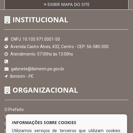
EXIBIR MAPA DO SITE
INSTITUCIONAL
CNPJ: 10.105.971.0001-50
Avenida Castro Alves, 432, Centro - CEP: 56-580-000
Atendimento: 07:00hs às 13:00hs
gabinete@ibimirim.pe.gov.br
Ibimirim - PE
ORGANIZACIONAL
O Prefeito
Vice Prefeito
INFORMAÇÕES SOBRE COOKIES
Ouvidoria Municipal
Utilizamos serviços de terceiros que utilizam cookies.
Serviço de Informação ao Cidadão – SIC