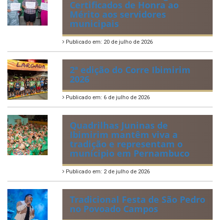
Certificados de Honra ao
Mérito aos servidores
municipais
Publicado em: 20 de julho de 2026
2ª edição do Corre Ibimirim
2026
Publicado em: 6 de julho de 2026
Quadrilhas Juninas de
Ibimirim mantêm viva a
tradição e representam o
munícipio em Pernambuco
Publicado em: 2 de julho de 2026
Tradicional Festa de São Pedro
no Povoado Campos