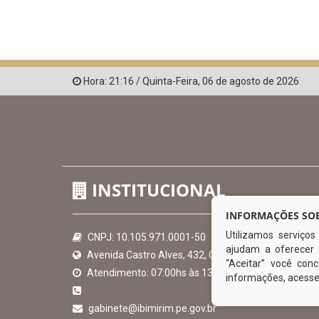
Hora:
21:16
/
Quinta-Feira
,
06 de agosto de 2026
INSTITUCIONAL
INFORMAÇÕES SOB
Utilizamos serviço
CNPJ: 10.105.971.0001-50
ajudam a oferecer 
Avenida Castro Alves, 432, Centro - CEP: 56-580-00
“Aceitar” você co
Atendimento: 07:00hs às 13:00hs
informações, acess
gabinete@ibimirim.pe.gov.br