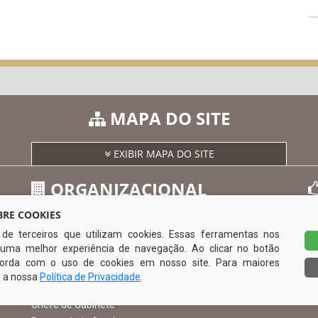
MAPA DO SITE
EXIBIR MAPA DO SITE
ORGANIZACIONAL
RE COOKIES
s de terceiros que utilizam cookies. Essas ferramentas nos
O Prefeito
uma melhor experiência de navegação. Ao clicar no botão
Vice Prefeito
0
ncorda com o uso de cookies em nosso site. Para maiores
Ouvidoria Municipal
e a nossa
Política de Privacidade
.
Serviço de Informação ao Cidadão – SIC
Chefe de Gabinete