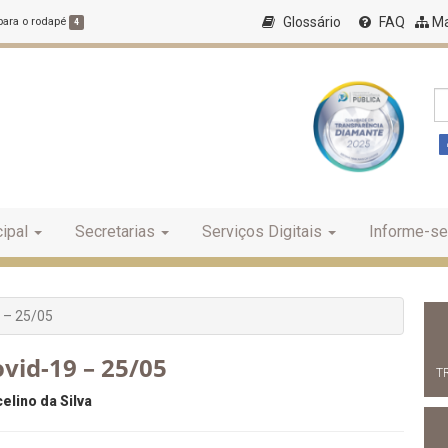
Glossário
FAQ
Ma
 para o rodapé
4
ipal
Secretarias
Serviços Digitais
Informe-se
 – 25/05
vid-19 – 25/05
T
elino da Silva