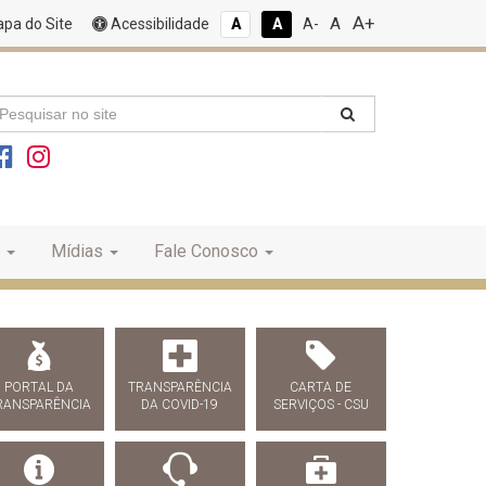
A+
A
pa do Site
Acessibilidade
A
A
A-
Mídias
Fale Conosco
PORTAL DA
TRANSPARÊNCIA
CARTA DE
RANSPARÊNCIA
DA COVID-19
SERVIÇOS - CSU