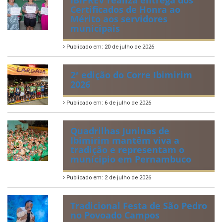
Certificados de Honra ao
Mérito aos servidores
municipais
Publicado em: 20 de julho de 2026
2ª edição do Corre Ibimirim
2026
Publicado em: 6 de julho de 2026
Quadrilhas Juninas de
Ibimirim mantêm viva a
tradição e representam o
munícipio em Pernambuco
Publicado em: 2 de julho de 2026
Tradicional Festa de São Pedro
no Povoado Campos