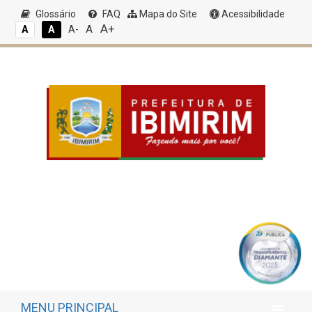
Glossário
FAQ
Mapa do Site
Acessibilidade
A+
A
A
A
A-
MENU PRINCIPAL