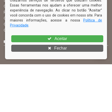
Utilizamos serviços de terceiros que utilizam cookies.
Serviço de Informação ao Cidadão – SIC
Essas ferramentas nos ajudam a oferecer uma melhor
Chefe de Gabinete
experiência de navegação. Ao clicar no botão “Aceitar”
Procuradoria Geral
você concorda com o uso de cookies em nosso site. Para
Órgão de Controle Interno
maiores informações, acesse a nossa
Política de
Organograma
Privacidade
.
Comissão Permanente de Licitação – CPL
Aceitar
CURTA NOSSA FAN PAGE
Fechar
© Copyright 2026 Prefeitura Municipal de Ibimirim | Todos os
direitos reservados