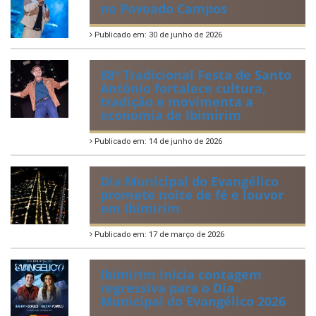
no Povoado Campos
Publicado em: 30 de junho de 2026
88ª Tradicional Festa de Santo
Antônio fortalece cultura,
tradição e movimenta a
economia de Ibimirim
Publicado em: 14 de junho de 2026
Dia Municipal do Evangélico
promete noite de fé e louvor
em Ibimirim
Publicado em: 17 de março de 2026
Ibimirim inicia contagem
regressiva para o Dia
Municipal do Evangélico 2026