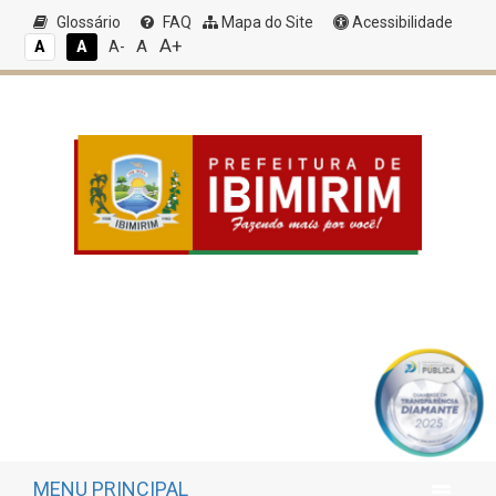
Glossário
FAQ
Mapa do Site
Acessibilidade
A+
A
A
A
A-
MENU PRINCIPAL