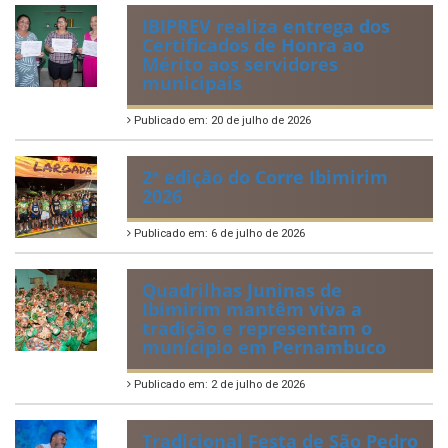
IBIPREV realiza entrega dos
Certificados de Honra ao
Mérito aos servidores
municipais
Publicado em: 20 de julho de 2026
2ª edição do Corre Ibimirim
2026
Publicado em: 6 de julho de 2026
Quadrilhas Juninas de
Ibimirim mantêm viva a
tradição e representam o
munícipio em Pernambuco
Publicado em: 2 de julho de 2026
Tradicional Festa de São Pedro