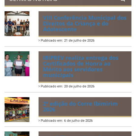
Lei Orgânica Municipal
Regulamentação da Lei de Acesso à Informação
Perguntas Frequentemente Questionadas
ÚLTIMAS NOTÍCIAS
VIII Conferência Municipal dos
Direitos da Criança e do
Adolescente
Publicado em: 21 de julho de 2026
IBIPREV realiza entrega dos
Certificados de Honra ao
Mérito aos servidores
municipais