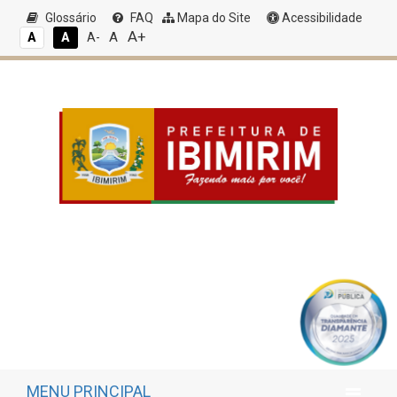
Glossário
FAQ
Mapa do Site
Acessibilidade
A+
A
A
A
A-
MENU PRINCIPAL