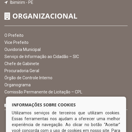
INSTITUCIONAL
CNPJ: 10.105.971.0001-50
Avenida Castro Alves, 432, Centro - CEP: 56-580-000
Atendimento: 07:00hs às 13:00hs
gabinete@ibimirim.pe.gov.br
Ibimirim - PE
ORGANIZACIONAL
O Prefeito
Vice Prefeito
INFORMAÇÕES SOBRE COOKIES
Ouvidoria Municipal
Utilizamos serviços de terceiros que utilizam cookies.
Serviço de Informação ao Cidadão – SIC
Essas ferramentas nos ajudam a oferecer uma melhor
Chefe de Gabinete
experiência de navegação. Ao clicar no botão “Aceitar”
Procuradoria Geral
você concorda com o uso de cookies em nosso site. Para