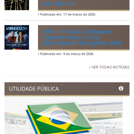
88ª Tradicional Festa de Santo
Antônio fortalece cultura,
tradição e movimenta a
economia de Ibimirim
Publicado em: 14 de junho de 2026
Dia Municipal do Evangélico
promete noite de fé e louvor
em Ibimirim
Publicado em: 17 de março de 2026
Ibimirim inicia contagem
regressiva para o Dia
Municipal do Evangélico 2026
Publicado em: 9 de março de 2026
VER TODAS NOTÍCIAS