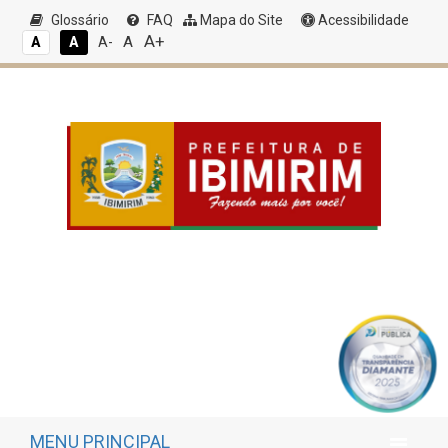
Glossário
FAQ
Mapa do Site
Acessibilidade
A+
A
A
A
A-
MENU PRINCIPAL