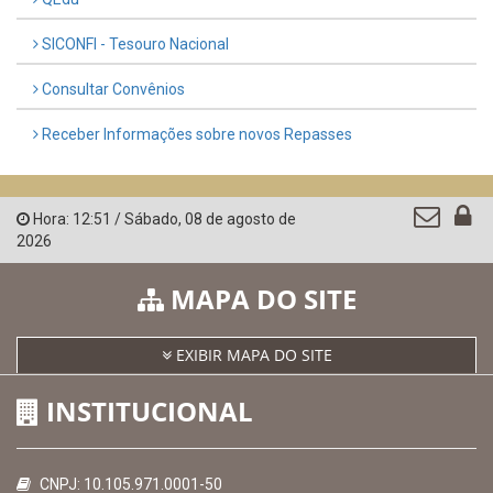
AMUPE
Governo de Pernambuco
Controladoria-Geral da União
Confederação Nacional de Municípios - CNM
QEdu
SICONFI - Tesouro Nacional
Consultar Convênios
Receber Informações sobre novos Repasses
Hora:
12:51
/
Sábado
,
08 de agosto de
2026