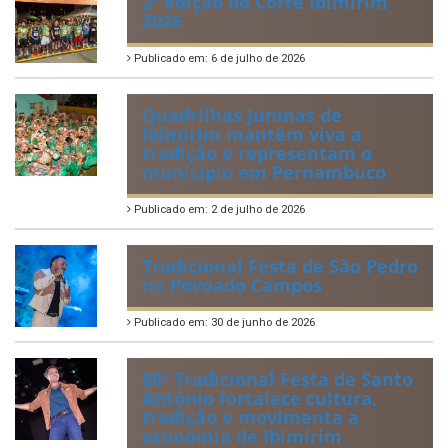
IBIPREV realiza entrega dos
Certificados de Honra ao
Mérito aos servidores
municipais
Publicado em: 20 de julho de 2026
2ª edição do Corre Ibimirim
2026
Publicado em: 6 de julho de 2026
Quadrilhas Juninas de
Ibimirim mantêm viva a
tradição e representam o
munícipio em Pernambuco
Publicado em: 2 de julho de 2026