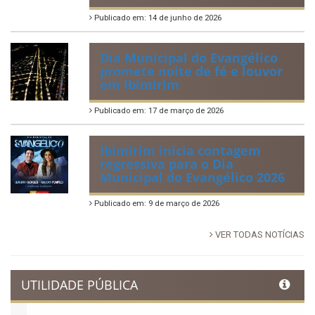
Tradicional Festa de São Pedro
no Povoado Campos
Publicado em: 30 de junho de 2026
88ª Tradicional Festa de Santo
Antônio fortalece cultura,
tradição e movimenta a
economia de Ibimirim
Publicado em: 14 de junho de 2026
Dia Municipal do Evangélico
promete noite de fé e louvor
em Ibimirim
Publicado em: 17 de março de 2026
Ibimirim inicia contagem
regressiva para o Dia
Municipal do Evangélico 2026