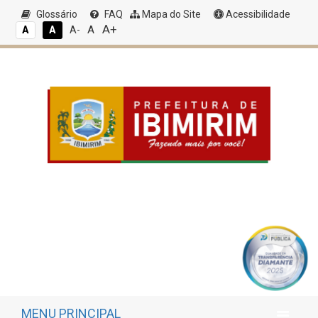
Glossário
FAQ
Mapa do Site
Acessibilidade
A+
A
A
A
A-
MENU PRINCIPAL