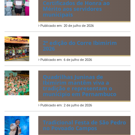
Certificados de Honra ao
Mérito aos servidores
municipais
Publicado em: 20 de julho de 2026
2ª edição do Corre Ibimirim
2026
Publicado em: 6 de julho de 2026
Quadrilhas Juninas de
Ibimirim mantêm viva a
tradição e representam o
munícipio em Pernambuco
Publicado em: 2 de julho de 2026
Tradicional Festa de São Pedro
no Povoado Campos