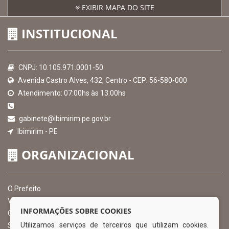
EXIBIR MAPA DO SITE
INSTITUCIONAL
CNPJ: 10.105.971.0001-50
Avenida Castro Alves, 432, Centro - CEP: 56-580-000
Atendimento: 07:00hs às 13:00hs
gabinete@ibimirim.pe.gov.br
Ibimirim - PE
ORGANIZACIONAL
O Prefeito
Vice Prefeito
INFORMAÇÕES SOBRE COOKIES
Ouvidoria Municipal
Utilizamos serviços de terceiros que utilizam cookies.
Serviço de Informação ao Cidadão – SIC