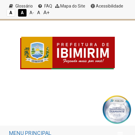
Glossário
FAQ
Mapa do Site
Acessibilidade
A+
A
A
A
A-
MENU PRINCIPAL