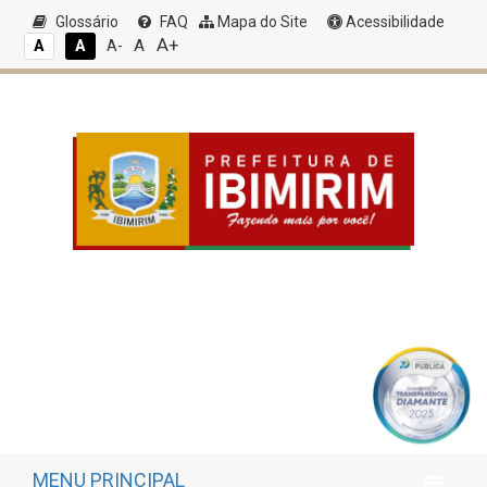
Glossário
FAQ
Mapa do Site
Acessibilidade
A+
A
A
A
A-
MENU PRINCIPAL