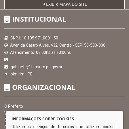
EXIBIR MAPA DO SITE
INSTITUCIONAL
CNPJ: 10.105.971.0001-50
Avenida Castro Alves, 432, Centro - CEP: 56-580-000
Atendimento: 07:00hs às 13:00hs
gabinete@ibimirim.pe.gov.br
Ibimirim - PE
ORGANIZACIONAL
O Prefeito
Vice Prefeito
INFORMAÇÕES SOBRE COOKIES
Ouvidoria Municipal
Utilizamos serviços de terceiros que utilizam cookies.
Serviço de Informação ao Cidadão – SIC