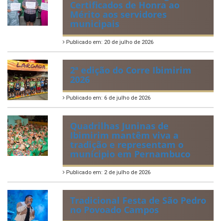
Certificados de Honra ao
Mérito aos servidores
municipais
Publicado em: 20 de julho de 2026
2ª edição do Corre Ibimirim
2026
Publicado em: 6 de julho de 2026
Quadrilhas Juninas de
Ibimirim mantêm viva a
tradição e representam o
munícipio em Pernambuco
Publicado em: 2 de julho de 2026
Tradicional Festa de São Pedro
no Povoado Campos