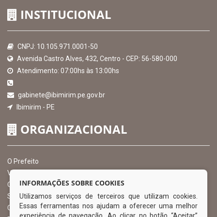
INSTITUCIONAL
CNPJ: 10.105.971.0001-50
Avenida Castro Alves, 432, Centro - CEP: 56-580-000
Atendimento: 07:00hs às 13:00hs
gabinete@ibimirim.pe.gov.br
Ibimirim - PE
ORGANIZACIONAL
O Prefeito
Vice Prefeito
INFORMAÇÕES SOBRE COOKIES
Ouvidoria Municipal
Utilizamos serviços de terceiros que utilizam cookies.
Serviço de Informação ao Cidadão – SIC
Essas ferramentas nos ajudam a oferecer uma melhor
Chefe de Gabinete
experiência de navegação. Ao clicar no botão “Aceitar”