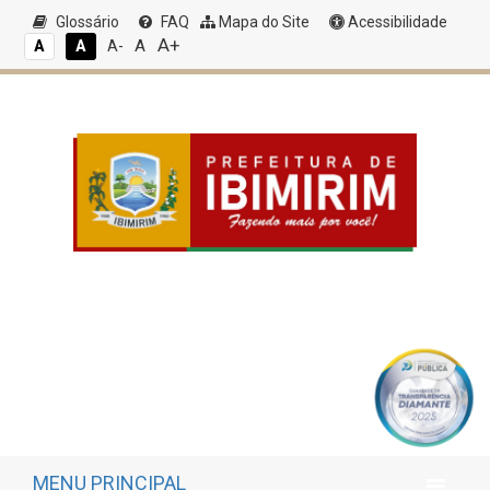
Glossário
FAQ
Mapa do Site
Acessibilidade
A+
A
A
A
A-
MENU PRINCIPAL