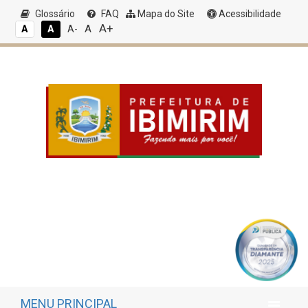
Glossário
FAQ
Mapa do Site
Acessibilidade
A+
A
A
A
A-
MENU PRINCIPAL