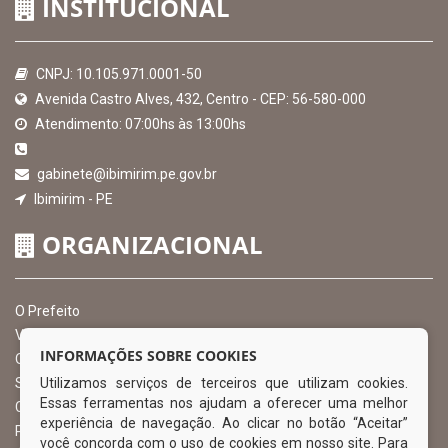
INSTITUCIONAL
CNPJ: 10.105.971.0001-50
Avenida Castro Alves, 432, Centro - CEP: 56-580-000
Atendimento: 07:00hs às 13:00hs
gabinete@ibimirim.pe.gov.br
Ibimirim - PE
ORGANIZACIONAL
O Prefeito
Vice Prefeito
INFORMAÇÕES SOBRE COOKIES
Ouvidoria Municipal
Utilizamos serviços de terceiros que utilizam cookies.
Serviço de Informação ao Cidadão – SIC
Essas ferramentas nos ajudam a oferecer uma melhor
Chefe de Gabinete
experiência de navegação. Ao clicar no botão “Aceitar”
Procuradoria Geral
você concorda com o uso de cookies em nosso site. Para