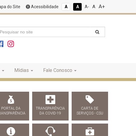
A+
A
pa do Site
Acessibilidade
A
A
A-
Mídias
Fale Conosco
PORTAL DA
TRANSPARÊNCIA
CARTA DE
RANSPARÊNCIA
DA COVID-19
SERVIÇOS - CSU